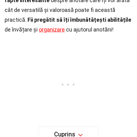
fapte interesante
despre anotare care îți vor arăta
cât de versatilă și valoroasă poate fi această
practică.
Fii pregătit să îți îmbunătățești abilitățile
de învățare și
organizare
cu ajutorul anotării!
Cuprins