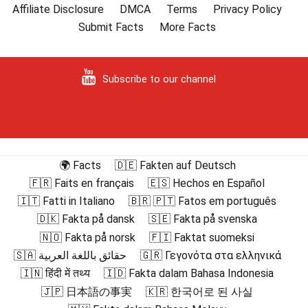
Affiliate Disclosure
DMCA
Terms
Privacy Policy
Submit Facts
More Facts
Subscribe to our channel
🌍 Facts
🇩🇪 Fakten auf Deutsch
🇫🇷 Faits en français
🇪🇸 Hechos en Español
🇮🇹 Fatti in Italiano
🇧🇷 🇵🇹 Fatos em português
🇩🇰 Fakta på dansk
🇸🇪 Fakta på svenska
🇳🇴 Fakta på norsk
🇫🇮 Faktat suomeksi
🇸🇦 حقائق باللغة العربية
🇬🇷 Γεγονότα στα ελληνικά
🇮🇳 हिंदी में तथ्य
🇮🇩 Fakta dalam Bahasa Indonesia
🇯🇵 日本語の事実
🇰🇷 한국어로 된 사실