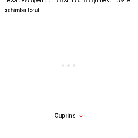
te să descoperi cum un simplu "mulțumesc" poate
schimba totul!
Cuprins