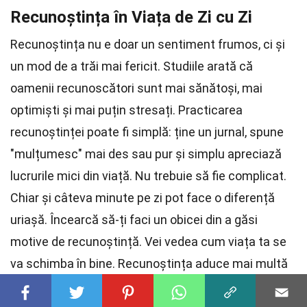
Recunoștința în Viața de Zi cu Zi
Recunoștința nu e doar un sentiment frumos, ci și
un mod de a trăi mai fericit. Studiile arată că
oamenii recunoscători sunt mai sănătoși, mai
optimiști și mai puțin stresați. Practicarea
recunoștinței poate fi simplă: ține un jurnal, spune
"mulțumesc" mai des sau pur și simplu apreciază
lucrurile mici din viață. Nu trebuie să fie complicat.
Chiar și câteva minute pe zi pot face o diferență
uriașă. Încearcă să-ți faci un obicei din a găsi
motive de recunoștință. Vei vedea cum viața ta se
va schimba în bine. Recunoștința aduce mai multă
bucurie și împlinire. Așa că, de ce să nu începi chiar