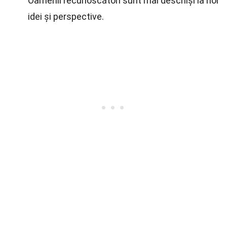
Oamenii recunoscători sunt mai deschiși la noi
idei și perspective.