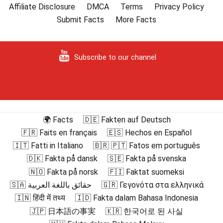
Affiliate Disclosure
DMCA
Terms
Privacy Policy
Submit Facts
More Facts
Subscribe to our channel
🌍 Facts
🇩🇪 Fakten auf Deutsch
🇫🇷 Faits en français
🇪🇸 Hechos en Español
🇮🇹 Fatti in Italiano
🇧🇷 🇵🇹 Fatos em português
🇩🇰 Fakta på dansk
🇸🇪 Fakta på svenska
🇳🇴 Fakta på norsk
🇫🇮 Faktat suomeksi
🇸🇦 حقائق باللغة العربية
🇬🇷 Γεγονότα στα ελληνικά
🇮🇳 हिंदी में तथ्य
🇮🇩 Fakta dalam Bahasa Indonesia
🇯🇵 日本語の事実
🇰🇷 한국어로 된 사실