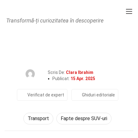
Transformă-ți curiozitatea în descoperire
Home
Tehnologie și Științe
Transport
31 Fapte Despre Kia Sportage
Scris De:
Clara Ibrahim
Publicat:
15 Apr. 2025
Verificat de expert
Ghiduri editoriale
Transport
Fapte despre SUV-uri