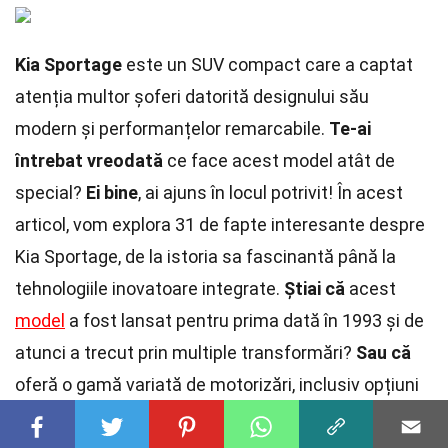
Kia Sportage
este un SUV compact care a captat
atenția multor șoferi datorită designului său
modern și performanțelor remarcabile.
Te-ai
întrebat vreodată
ce face acest model atât de
special?
Ei bine
, ai ajuns în locul potrivit! În acest
articol, vom explora 31 de fapte interesante despre
Kia Sportage, de la istoria sa fascinantă până la
tehnologiile inovatoare integrate.
Știai că
acest
model
a fost lansat pentru prima dată în 1993 și de
atunci a trecut prin multiple transformări?
Sau că
oferă o gamă variată de motorizări, inclusiv opțiuni
hibride?
Rămâi cu noi
pentru a descoperi toate