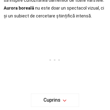
să inspire curiozitatea oamenilor de toate vârstele.
Aurora boreală
nu este doar un spectacol vizual, ci
și un subiect de cercetare științifică intensă.
Cuprins