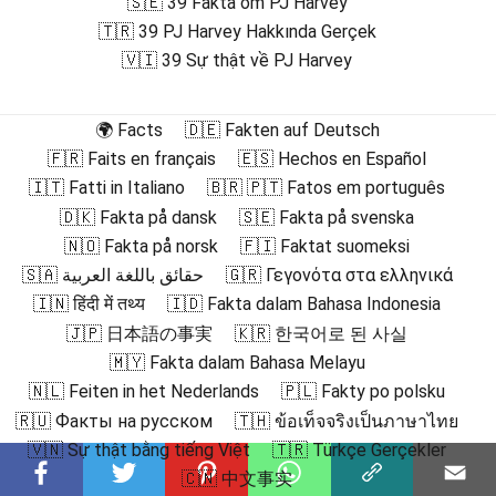
🇸🇪 39 Fakta om PJ Harvey
🇹🇷 39 PJ Harvey Hakkında Gerçek
🇻🇮 39 Sự thật về PJ Harvey
🌍 Facts
🇩🇪 Fakten auf Deutsch
🇫🇷 Faits en français
🇪🇸 Hechos en Español
🇮🇹 Fatti in Italiano
🇧🇷 🇵🇹 Fatos em português
🇩🇰 Fakta på dansk
🇸🇪 Fakta på svenska
🇳🇴 Fakta på norsk
🇫🇮 Faktat suomeksi
🇸🇦 حقائق باللغة العربية
🇬🇷 Γεγονότα στα ελληνικά
🇮🇳 हिंदी में तथ्य
🇮🇩 Fakta dalam Bahasa Indonesia
🇯🇵 日本語の事実
🇰🇷 한국어로 된 사실
🇲🇾 Fakta dalam Bahasa Melayu
🇳🇱 Feiten in het Nederlands
🇵🇱 Fakty po polsku
🇷🇺 Факты на русском
🇹🇭 ข้อเท็จจริงเป็นภาษาไทย
🇻🇳 Sự thật bằng tiếng Việt
🇹🇷 Türkçe Gerçekler
🇨🇳 中文事实