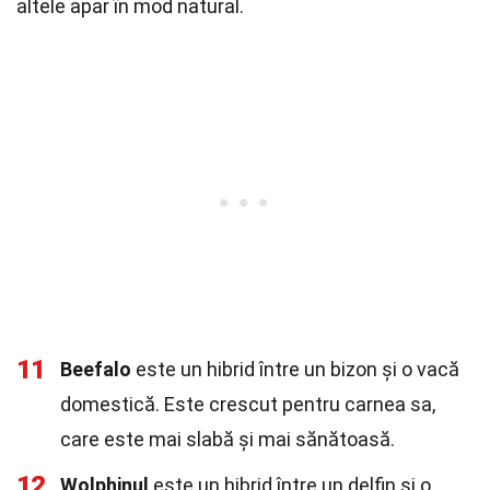
altele apar în mod natural.
11
Beefalo
este un hibrid între un bizon și o vacă
domestică. Este crescut pentru carnea sa,
care este mai slabă și mai sănătoasă.
12
Wolphinul
este un hibrid între un delfin și o