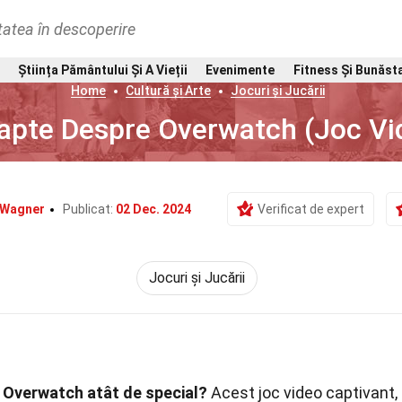
tatea în descoperire
Știința Pământului Și A Vieții
Evenimente
Fitness Și Bunăst
Home
Cultură și Arte
Jocuri și Jucării
apte Despre Overwatch (Joc Vi
 Wagner
Publicat:
02 Dec. 2024
Verificat de expert
Jocuri și Jucării
e Overwatch atât de special?
Acest joc video captivant,