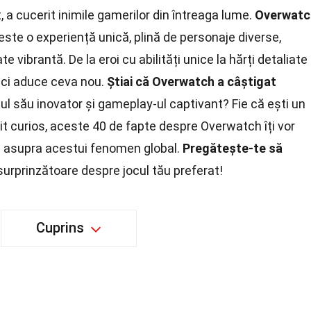
 a cucerit inimile gamerilor din întreaga lume.
Overwatc
este o experiență unică, plină de personaje diverse,
 vibrantă. De la eroi cu abilități unice la hărți detaliate
eci aduce ceva nou.
Știai că Overwatch a câștigat
l său inovator și gameplay-ul captivant? Fie că ești un
it curios, aceste 40 de fapte despre Overwatch îți vor
ă asupra acestui fenomen global.
Pregătește-te să
 surprinzătoare despre jocul tău preferat!
Cuprins