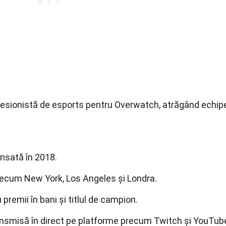
esionistă de esports pentru Overwatch, atrăgând echip
nsată în 2018.
recum New York, Los Angeles și Londra.
remii în bani și titlul de campion.
smisă în direct pe platforme precum Twitch și YouTub