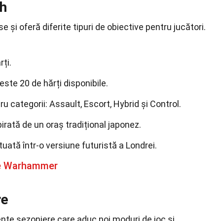
ch
 și oferă diferite tipuri de obiective pentru jucători.
rți.
ste 20 de hărți disponibile.
ru categorii: Assault, Escort, Hybrid și Control.
rată de un oraș tradițional japonez.
tuată într-o versiune futuristă a Londrei.
re Warhammer
re
te sezoniere care aduc noi moduri de joc și