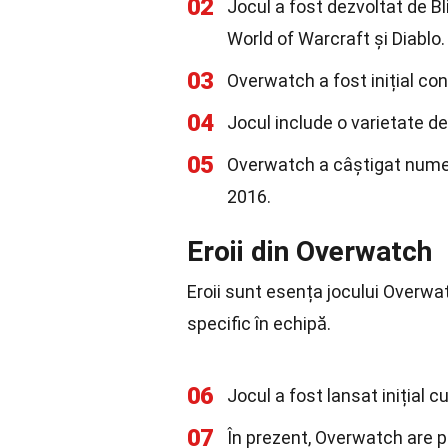
02
Jocul a fost dezvoltat de B
World of Warcraft și Diablo.
03
Overwatch a fost inițial con
04
Jocul include o varietate de 
05
Overwatch a câștigat numer
2016.
Eroii din Overwatch
Eroii sunt esența jocului Overwatc
specific în echipă.
06
Jocul a fost lansat inițial cu
07
În prezent, Overwatch are pe