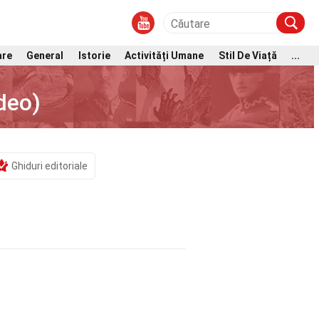
are
General
Istorie
Activități Umane
Stil De Viață
...
deo)
Ghiduri editoriale