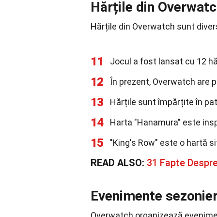
Hărțile din Overwat
Hărțile din Overwatch sunt diverse
11
Jocul a fost lansat cu 12 hă
12
În prezent, Overwatch are pe
13
Hărțile sunt împărțite în pat
14
Harta "Hanamura" este inspi
15
"King's Row" este o hartă si
READ ALSO:
31 Fapte Desp
Evenimente sezonie
Overwatch organizează evenimen