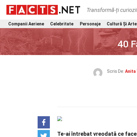
Transformă-ți curiozi
Companii Aeriene
Celebritate
Personaje
Cultură Și Arte
40 F
Scris De:
Anita
Te-ai întrebat vreodată ce fac