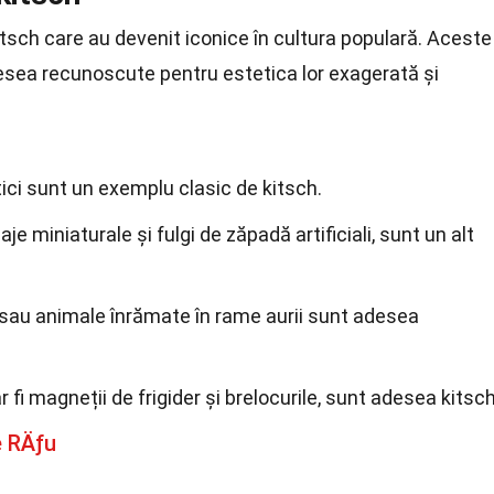
sch care au devenit iconice în cultura populară. Aceste
esea recunoscute pentru estetica lor exagerată și
ici sunt un exemplu clasic de kitsch.
je miniaturale și fulgi de zăpadă artificiali, sunt un alt
ce sau animale înrămate în rame aurii sunt adesea
r fi magneții de frigider și brelocurile, sunt adesea kitsch
e RÄƒu