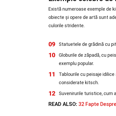
Există numeroase exemple de kit
obiecte și opere de artă sunt ad
culorile stridente.
09
Statuetele de grădină cu pit
10
Globurile de zăpadă, cu peisa
exemplu popular.
11
Tablourile cu peisaje idili
considerate kitsch.
12
Suvenirurile turistice, cum a
READ ALSO:
32 Fapte Despr