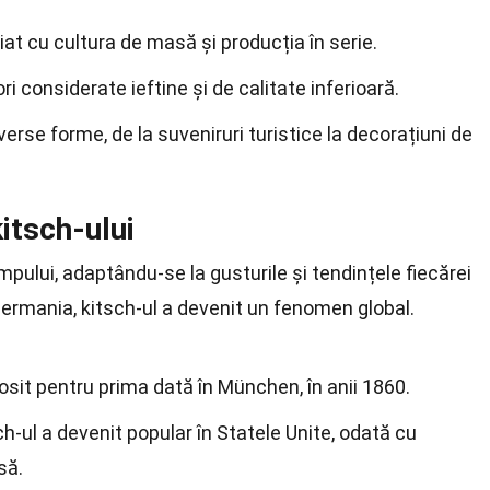
at cu cultura de masă și producția în serie.
i considerate ieftine și de calitate inferioară.
iverse forme, de la suveniruri turistice la decorațiuni de
kitsch-ului
impului, adaptându-se la gusturile și tendințele fiecărei
 Germania, kitsch-ul a devenit un fenomen global.
osit pentru prima dată în München, în anii 1860.
ch-ul a devenit popular în Statele Unite, odată cu
să.