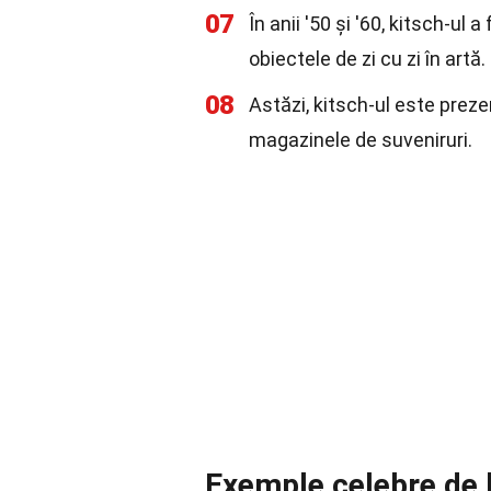
07
În anii '50 și '60, kitsch-u
obiectele de zi cu zi în artă.
08
Astăzi, kitsch-ul este prezent
magazinele de suveniruri.
Exemple celebre de 