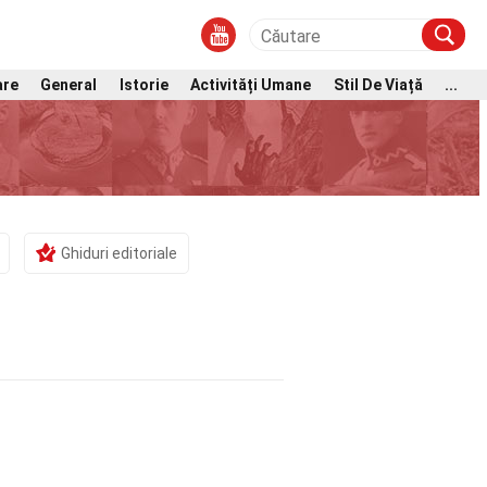
are
General
Istorie
Activități Umane
Stil De Viață
...
Ghiduri editoriale