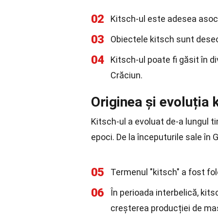
02
Kitsch-ul este adesea asoci
03
Obiectele kitsch sunt deseor
04
Kitsch-ul poate fi găsit în d
Crăciun.
Originea și evoluția 
Kitsch-ul a evoluat de-a lungul t
epoci. De la începuturile sale în
05
Termenul "kitsch" a fost fol
06
În perioada interbelică, kits
creșterea producției de ma