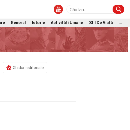
are
General
Istorie
Activități Umane
Stil De Viață
...
Ghiduri editoriale
e