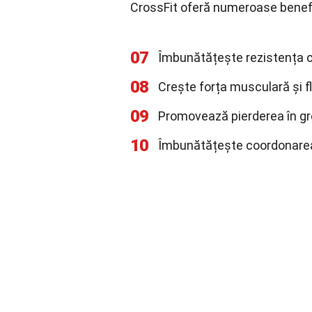
CrossFit oferă numeroase benefic
07
Îmbunătățește rezistența ca
08
Crește forța musculară și fl
09
Promovează pierderea în gre
10
Îmbunătățește coordonarea ș