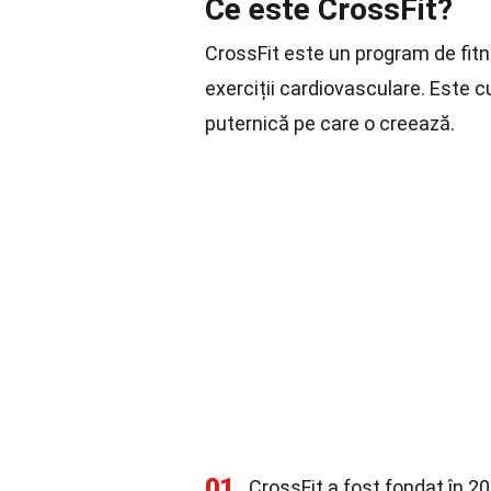
Ce este CrossFit?
CrossFit este un program de fi
exerciții cardiovasculare. Este 
puternică pe care o creează.
01
CrossFit a fost fondat în 2