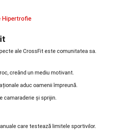
 Hipertrofie
it
specte ale CrossFit este comunitatea sa.
iproc, creând un mediu motivant.
rnaționale aduc oamenii împreună.
e camaraderie și sprijin.
nuale care testează limitele sportivilor.