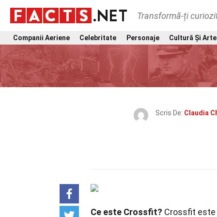
Transformă-ți curiozi
Companii Aeriene
Celebritate
Personaje
Cultură Și Arte
Scris De:
Claudia C
Ce este Crossfit?
Crossfit este