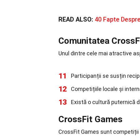
READ ALSO:
40 Fapte Despre
Comunitatea CrossF
Unul dintre cele mai atractive a
11
Participanții se susțin rec
12
Competițiile locale și inte
13
Există o cultură puternică d
CrossFit Games
CrossFit Games sunt competiții a