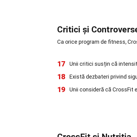
Critici și Controvers
Ca orice program de fitness, Cross
17
Unii critici susțin că inten
18
Există dezbateri privind sig
19
Unii consideră că CrossFit 
CrossFit și Nutriția