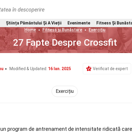
tatea în descoperire
Știința Pământului Și A Vieții
Evenimente
Fitness Și Bunăst
Home
Fitness și Bunăstare
Exercițiu
27 Fapte Despre Crossfit
hu
Modified & Updated:
16 Ian. 2025
Verificat de expert
Exercițiu
 un program de antrenament de intensitate ridicată car