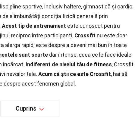
scipline sportive, inclusiv haltere, gimnastică și cardio.
 de a îmbunătăți condiția fizică generală prin
.
Acest tip de antrenament
este cunoscut pentru
inul reciproc între participanți.
Crossfit
nu este doar
 a alerga rapid; este despre a deveni mai bun în toate
entele sunt scurte
dar intense, ceea ce le face ideale
m încărcat.
Indiferent de nivelul tău de fitness
, Crossfit
vi nevoilor tale.
Acum că știi ce este Crossfit
, hai să
e despre acest fenomen global.
Cuprins