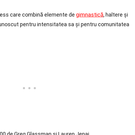
tness care combină elemente de
gimnastică
, haltere și
cunoscut pentru intensitatea sa și pentru comunitatea
000 de Greg Glassman și Lauren Jenai.