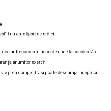
e
Fit nu este lipsit de critici.
sitatea antrenamentelor poate duce la accidentări.
uranța anumitor exerciții.
este prea competitiv și poate descuraja începătorii.