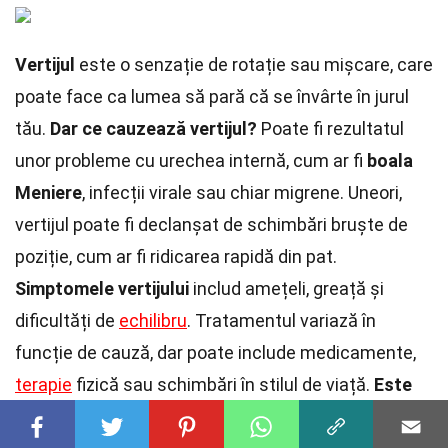
Vertijul
este o senzație de rotație sau mișcare, care
poate face ca lumea să pară că se învârte în jurul
tău.
Dar ce cauzează vertijul?
Poate fi rezultatul
unor probleme cu urechea internă, cum ar fi
boala
Meniere
, infecții virale sau chiar migrene. Uneori,
vertijul poate fi declanșat de schimbări bruște de
poziție, cum ar fi ridicarea rapidă din pat.
Simptomele vertijului
includ amețeli, greață și
dificultăți de
echilibru
. Tratamentul variază în
funcție de cauză, dar poate include medicamente,
terapie
fizică sau schimbări în stilul de viață.
Este
important să consulți un medic
dacă