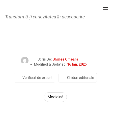
Transformă-ți curiozitatea în descoperire
Home
Fitness și Bunăstare
Medicină
34 Fapte Despre Vertij
Scris De:
Shirlee Omeara
Modified & Updated:
16 Ian. 2025
Verificat de expert
Ghiduri editoriale
Medicină