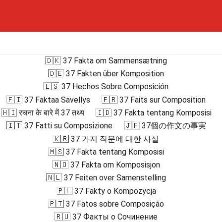
🇩🇰 37 Fakta om Sammensætning
🇩🇪 37 Fakten über Komposition
🇪🇸 37 Hechos Sobre Composición
🇫🇮 37 Faktaa Sävellys
🇫🇷 37 Faits sur Composition
🇭🇮 रचना के बारे में 37 तथ्य
🇮🇩 37 Fakta tentang Komposisi
🇮🇹 37 Fatti su Composizione
🇯🇵 37個の作文の事実
🇰🇷 37 가지 작문에 대한 사실
🇲🇸 37 Fakta tentang Komposisi
🇳🇴 37 Fakta om Komposisjon
🇳🇱 37 Feiten over Samenstelling
🇵🇱 37 Fakty o Kompozycja
🇵🇹 37 Fatos sobre Composição
🇷🇺 37 Факты о Сочинение