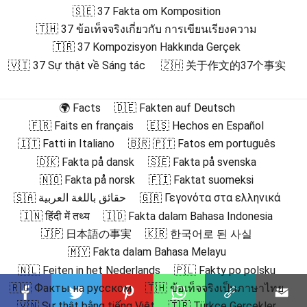
🇸🇪 37 Fakta om Komposition
🇹🇭 37 ข้อเท็จจริงเกี่ยวกับ การเขียนเรียงความ
🇹🇷 37 Kompozisyon Hakkında Gerçek
🇻🇮 37 Sự thật về Sáng tác
🇿🇭 关于作文的37个事实
🌍 Facts
🇩🇪 Fakten auf Deutsch
🇫🇷 Faits en français
🇪🇸 Hechos en Español
🇮🇹 Fatti in Italiano
🇧🇷 🇵🇹 Fatos em português
🇩🇰 Fakta på dansk
🇸🇪 Fakta på svenska
🇳🇴 Fakta på norsk
🇫🇮 Faktat suomeksi
🇸🇦 حقائق باللغة العربية
🇬🇷 Γεγονότα στα ελληνικά
🇮🇳 हिंदी में तथ्य
🇮🇩 Fakta dalam Bahasa Indonesia
🇯🇵 日本語の事実
🇰🇷 한국어로 된 사실
🇲🇾 Fakta dalam Bahasa Melayu
🇳🇱 Feiten in het Nederlands
🇵🇱 Fakty po polsku
🇷🇺 Факты на русском
🇹🇭 ข้อเท็จจริงเป็นภาษาไทย
🇻🇳 Sự thật bằng tiếng Việt
🇹🇷 Türkçe Gerçekler