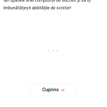
din spatele unei compoziții de succes și să îți
îmbunătățești abilitățile de scriitor!
Cuprins