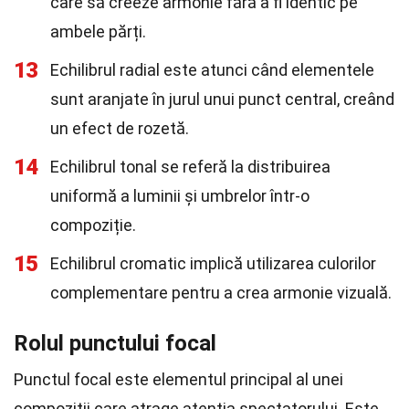
care să creeze armonie fără a fi identic pe
ambele părți.
13
Echilibrul radial este atunci când elementele
sunt aranjate în jurul unui punct central, creând
un efect de rozetă.
14
Echilibrul tonal se referă la distribuirea
uniformă a luminii și umbrelor într-o
compoziție.
15
Echilibrul cromatic implică utilizarea culorilor
complementare pentru a crea armonie vizuală.
Rolul punctului focal
Punctul focal este elementul principal al unei
compoziții care atrage atenția spectatorului. Este