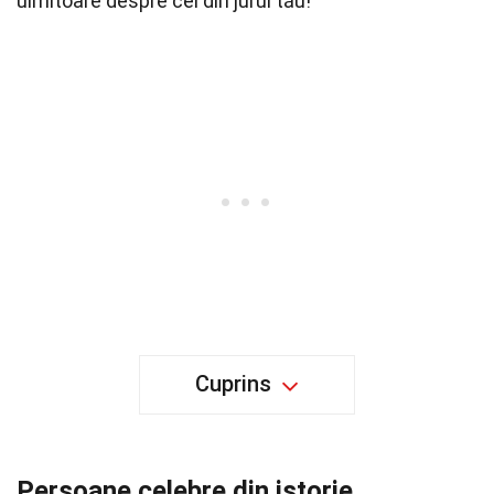
uimitoare despre cei din jurul tău!
Cuprins
Persoane celebre din istorie