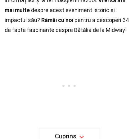
informațiilor și a tehnologiei în război.
Vrei să afli
mai multe
despre acest eveniment istoric și
impactul său?
Rămâi cu noi
pentru a descoperi 34
de fapte fascinante despre Bătălia de la Midway!
Cuprins