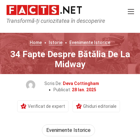
Transformă-ți curiozitatea în descoperire
Home
Istorie
Evenimente Istorice
34 Fapte Despre Bătălia De La
Midway
Scris De:
Deva Cottingham
Publicat:
28 Ian. 2025
Verificat de expert
Ghiduri editoriale
Evenimente Istorice