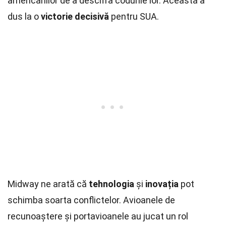
americanilor de a descifra codurile lor. Aceasta a
dus la o
victorie decisivă
pentru SUA.
Midway ne arată că
tehnologia
și
inovația
pot
schimba soarta conflictelor. Avioanele de
recunoaștere și portavioanele au jucat un rol