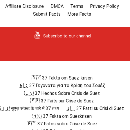
Affiliate Disclosure
DMCA
Terms
Privacy Policy
Submit Facts
More Facts
Subscribe to our channel
🇩🇰 37 Fakta om Suez-krisen
🇬🇷 37 Γεγονότα για το Κρίση του Σουέζ
🇪🇸 37 Hechos Sobre Crisis de Suez
🇫🇷 37 Faits sur Crise de Suez
🇭🇮 सुएज़ संकट के बारे में 37 तथ्य
🇮🇹 37 Fatti su Crisi di Suez
🇳🇴 37 Fakta om Suezkrisen
🇵🇹 37 Fatos sobre Crise de Suez