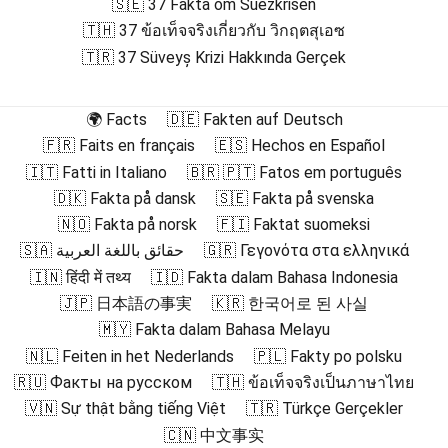
🇸🇪 37 Fakta om Suezkrisen
🇹🇭 37 ข้อเท็จจริงเกี่ยวกับ วิกฤตสุเอซ
🇹🇷 37 Süveyş Krizi Hakkında Gerçek
🌍 Facts
🇩🇪 Fakten auf Deutsch
🇫🇷 Faits en français
🇪🇸 Hechos en Español
🇮🇹 Fatti in Italiano
🇧🇷 🇵🇹 Fatos em português
🇩🇰 Fakta på dansk
🇸🇪 Fakta på svenska
🇳🇴 Fakta på norsk
🇫🇮 Faktat suomeksi
🇸🇦 حقائق باللغة العربية
🇬🇷 Γεγονότα στα ελληνικά
🇮🇳 हिंदी में तथ्य
🇮🇩 Fakta dalam Bahasa Indonesia
🇯🇵 日本語の事実
🇰🇷 한국어로 된 사실
🇲🇾 Fakta dalam Bahasa Melayu
🇳🇱 Feiten in het Nederlands
🇵🇱 Fakty po polsku
🇷🇺 Факты на русском
🇹🇭 ข้อเท็จจริงเป็นภาษาไทย
🇻🇳 Sự thật bằng tiếng Việt
🇹🇷 Türkçe Gerçekler
🇨🇳 中文事实