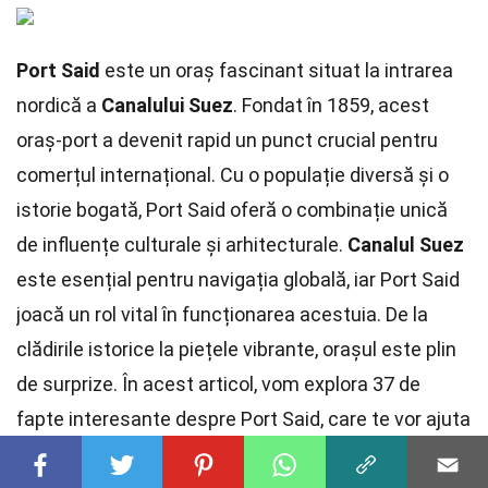
Port Said
este un oraș fascinant situat la intrarea
nordică a
Canalului Suez
. Fondat în 1859, acest
oraș-port a devenit rapid un punct crucial pentru
comerțul internațional. Cu o populație diversă și o
istorie bogată, Port Said oferă o combinație unică
de influențe culturale și arhitecturale.
Canalul Suez
este esențial pentru navigația globală, iar Port Said
joacă un rol vital în funcționarea acestuia. De la
clădirile istorice la piețele vibrante, orașul este plin
de surprize. În acest articol, vom explora 37 de
fapte interesante despre Port Said, care te vor ajuta
să înțelegi mai bine importanța și farmecul acestui