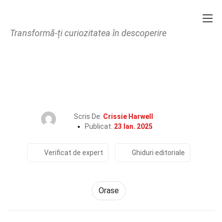
Transformă-ți curiozitatea în descoperire
Home
Lume
Orase
37 Fapte Despre Port Said
Scris De:
Crissie Harwell
Publicat:
23 Ian. 2025
Verificat de expert
Ghiduri editoriale
Orase