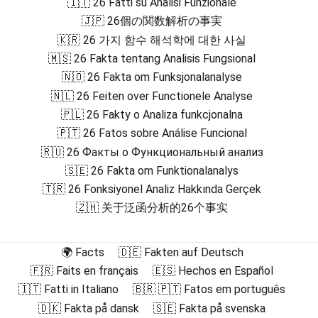
🇮🇹 26 Fatti su Analisi Funzionale
🇯🇵 26個の関数解析の事実
🇰🇷 26 가지 함수 해석학에 대한 사실
🇲🇸 26 Fakta tentang Analisis Fungsional
🇳🇴 26 Fakta om Funksjonalanalyse
🇳🇱 26 Feiten over Functionele Analyse
🇵🇱 26 Fakty o Analiza funkcjonalna
🇵🇹 26 Fatos sobre Análise Funcional
🇷🇺 26 Факты о Функциональный анализ
🇸🇪 26 Fakta om Funktionalanalys
🇹🇷 26 Fonksiyonel Analiz Hakkında Gerçek
🇿🇭 关于泛函分析的26个事实
🌍 Facts
🇩🇪 Fakten auf Deutsch
🇫🇷 Faits en français
🇪🇸 Hechos en Español
🇮🇹 Fatti in Italiano
🇧🇷 🇵🇹 Fatos em português
🇩🇰 Fakta på dansk
🇸🇪 Fakta på svenska