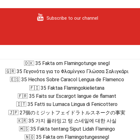
Subscribe to our channel
🇩🇰 35 Fakta om Flamingotunge snegl
🇬🇷 35 Γεγονότα για το Φλαμίνγκο Γλώσσα Σαλιγκάρι
🇪🇸 35 Hechos Sobre Caracol Lengua de Flamenco
🇫🇮 35 Faktaa Flamingokielietana
🇫🇷 35 Faits sur Escargot langue de flamant
🇮🇹 35 Fatti su Lumaca Lingua di Fenicottero
🇯🇵 27個のミジットフェイドラトルスネークの事実
🇰🇷 35 가지 플라밍고 텅 스네일에 대한 사실
🇲🇸 35 Fakta tentang Siput Lidah Flamingo
🇳🇴 35 Fakta om Flamingotungesnegl