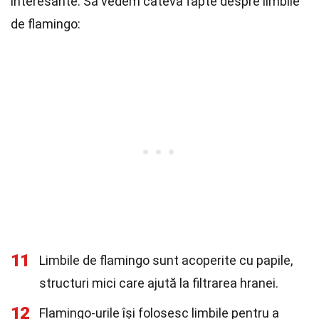
interesante. Să vedem câteva fapte despre limbile
de flamingo:
11
Limbile de flamingo sunt acoperite cu papile,
structuri mici care ajută la filtrarea hranei.
12
Flamingo-urile își folosesc limbile pentru a