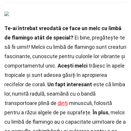
Te-ai întrebat vreodată ce face un melc cu limbă
de flamingo atât de special?
Ei bine, pregătește-te
să fii uimit! Melcii cu limbă de flamingo sunt creaturi
fascinante, cunoscute pentru culorile lor vibrante și
comportamentul unic.
Acești melci
trăiesc în apele
tropicale și sunt adesea găsiți în apropierea
recifelor de corali.
Un fapt interesant
este că limba
lor, numită radulă, seamănă cu o bandă
transportoare plină de
dinți
minusculi, folosită
pentru a răzui algele de pe suprafețe.
În plus
, melcii
cu limbă de flamingo au o capacitate uimitoare de a