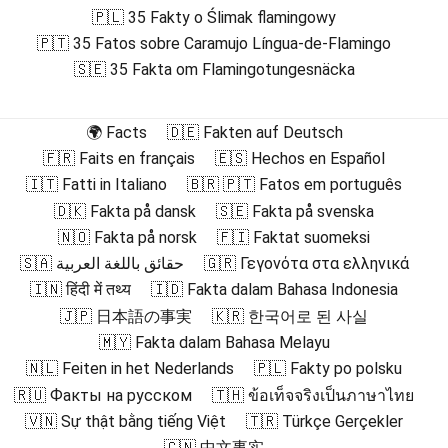
🇵🇱 35 Fakty o Ślimak flamingowy
🇵🇹 35 Fatos sobre Caramujo Língua-de-Flamingo
🇸🇪 35 Fakta om Flamingotungesnäcka
🌍 Facts
🇩🇪 Fakten auf Deutsch
🇫🇷 Faits en français
🇪🇸 Hechos en Español
🇮🇹 Fatti in Italiano
🇧🇷 🇵🇹 Fatos em português
🇩🇰 Fakta på dansk
🇸🇪 Fakta på svenska
🇳🇴 Fakta på norsk
🇫🇮 Faktat suomeksi
🇸🇦 حقائق باللغة العربية
🇬🇷 Γεγονότα στα ελληνικά
🇮🇳 हिंदी में तथ्य
🇮🇩 Fakta dalam Bahasa Indonesia
🇯🇵 日本語の事実
🇰🇷 한국어로 된 사실
🇲🇾 Fakta dalam Bahasa Melayu
🇳🇱 Feiten in het Nederlands
🇵🇱 Fakty po polsku
🇷🇺 Факты на русском
🇹🇭 ข้อเท็จจริงเป็นภาษาไทย
🇻🇳 Sự thật bằng tiếng Việt
🇹🇷 Türkçe Gerçekler
🇨🇳 中文事实