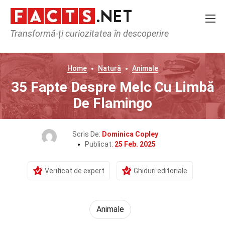
Transformă-ți curiozitatea în descoperire
Home
Natură
Animale
35 Fapte Despre Melc Cu Limbă
De Flamingo
Scris De:
Dominica Copley
Publicat:
25 Feb. 2025
Verificat de expert
Ghiduri editoriale
Animale