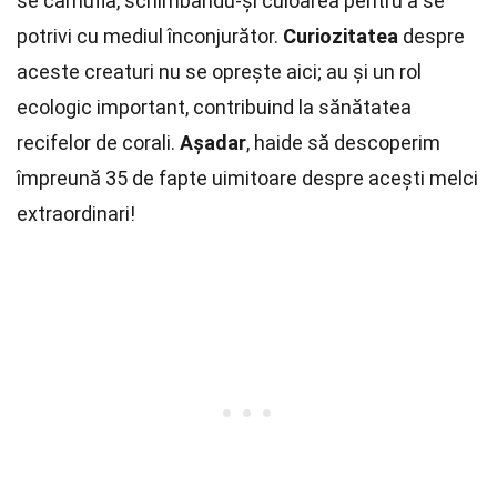
se camufla, schimbându-și culoarea pentru a se
potrivi cu mediul înconjurător.
Curiozitatea
despre
aceste creaturi nu se oprește aici; au și un rol
ecologic important, contribuind la sănătatea
recifelor de corali.
Așadar
, haide să descoperim
împreună 35 de fapte uimitoare despre acești melci
extraordinari!