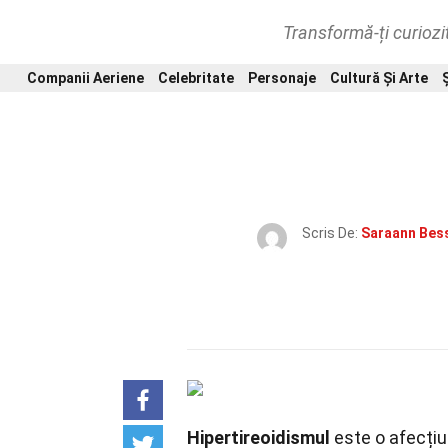
Transformă-ți curiozi
Companii Aeriene
Celebritate
Personaje
Cultură Și Arte
Scris De:
Saraann Bes
Hipertireoidismul
este o afecțiu