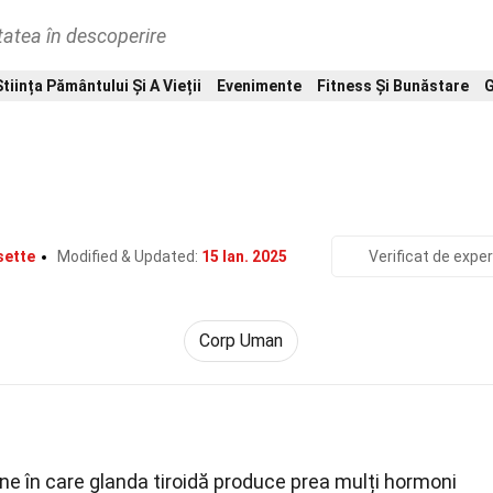
tatea în descoperire
Știința Pământului Și A Vieții
Evenimente
Fitness Și Bunăstare
G
Home
Natură
Corp Uman
40 Fapte Despre Hipertireoidis
sette
Modified & Updated:
15 Ian. 2025
Verificat de exper
Corp Uman
ne în care glanda tiroidă produce prea mulți hormoni