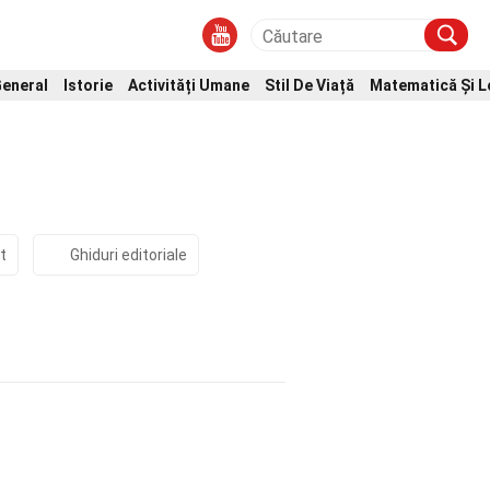
eneral
Istorie
Activități Umane
Stil De Viață
Matematică Și L
m
t
Ghiduri editoriale