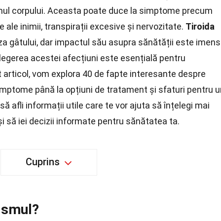
smul corpului. Aceasta poate duce la simptome precum
e ale inimii, transpirații excesive și nervozitate.
Tiroida
za gâtului, dar impactul său asupra sănătății este imens
legerea acestei afecțiuni este esențială pentru
t articol, vom explora 40 de fapte interesante despre
simptome până la opțiuni de tratament și sfaturi pentru 
 să afli informații utile care te vor ajuta să înțelegi mai
i să iei decizii informate pentru sănătatea ta.
Cuprins
dismul?