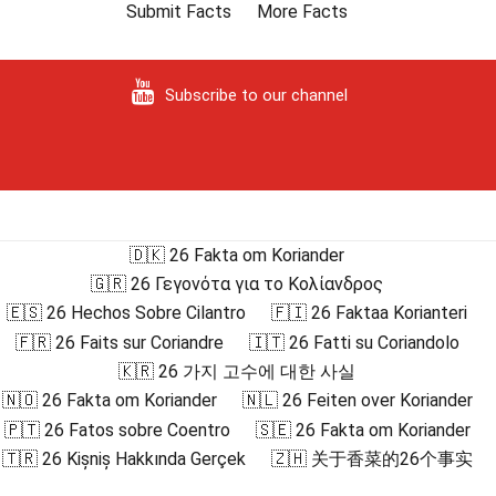
Submit Facts
More Facts
Subscribe to our channel
🇩🇰 26 Fakta om Koriander
🇬🇷 26 Γεγονότα για το Κολίανδρος
🇪🇸 26 Hechos Sobre Cilantro
🇫🇮 26 Faktaa Korianteri
🇫🇷 26 Faits sur Coriandre
🇮🇹 26 Fatti su Coriandolo
🇰🇷 26 가지 고수에 대한 사실
🇳🇴 26 Fakta om Koriander
🇳🇱 26 Feiten over Koriander
🇵🇹 26 Fatos sobre Coentro
🇸🇪 26 Fakta om Koriander
🇹🇷 26 Kişniş Hakkında Gerçek
🇿🇭 关于香菜的26个事实