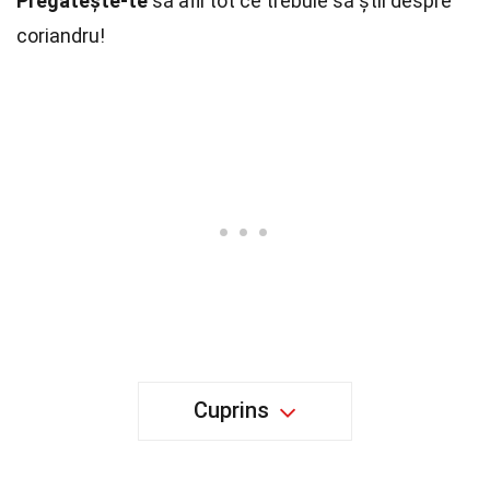
Pregătește-te
să afli tot ce trebuie să știi despre
coriandru!
Cuprins