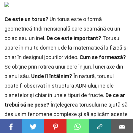
Ce este un torus?
Un torus este o formă
geometrică tridimensională care seamănă cu un
colac sau un inel.
De ce este important?
Torusul
apare în multe domenii, de la matematică la fizică și
chiar în designul jocurilor video.
Cum se formează?
Se obține prin rotirea unui cerc în jurul unei axe din
planul său.
Unde îl întâlnim?
În natură, torusul
poate fi observat în structura ADN-ului, inelele
planetelor și chiar în unele tipuri de fructe.
De ce ar
trebui să ne pese?
Înțelegerea torusului ne ajută să
deslușim fenomene complexe și să aplicăm aceste
cunoștințe în
tehnologie
și știință.
Curiozități?