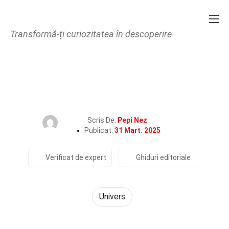
Transformă-ți curiozitatea în descoperire
Home
Natură
Univers
31 Fapte Despre Torus
Scris De:
Pepi Nez
Publicat:
31 Mart. 2025
Verificat de expert
Ghiduri editoriale
Univers