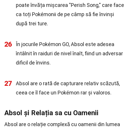
poate învăța mișcarea "Perish Song," care face
ca toți Pokémonii de pe câmp să fie învinși
după trei ture.
26
În jocurile Pokémon GO, Absol este adesea
întâlnit în raiduri de nivel înalt, fiind un adversar
dificil de învins.
27
Absol are o rată de capturare relativ scăzută,
ceea ce îl face un Pokémon rar și valoros.
Absol și Relația sa cu Oamenii
Absol are o relație complexă cu oamenii din lumea