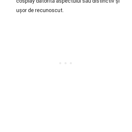
cosplay datorită aspectului său distinctiv și
ușor de recunoscut.