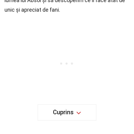
lumea lui Absol și să descoperim ce îl face atât de
unic și apreciat de fani.
Cuprins