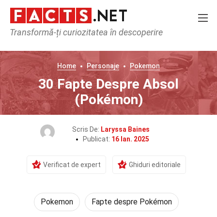
Transformă-ți curiozitatea în descoperire
Home
Personaje
Pokemon
30 Fapte Despre Absol
(Pokémon)
Scris De:
Laryssa Baines
Publicat:
16 Ian. 2025
Verificat de expert
Ghiduri editoriale
Pokemon
Fapte despre Pokémon