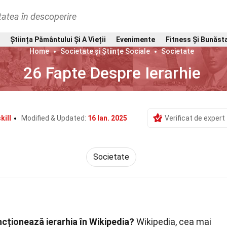
tatea în descoperire
Știința Pământului Și A Vieții
Evenimente
Fitness Și Bunăst
Home
Societate și Științe Sociale
Societate
26 Fapte Despre Ierarhie
kill
Modified & Updated:
16 Ian. 2025
Verificat de expert
Societate
cționează ierarhia în Wikipedia?
Wikipedia, cea mai