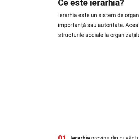
Ce este ierarhia?
Ierarhia este un sistem de organi
importanță sau autoritate. Aceas
structurile sociale la organizații
01
Ierarhia
provine din cuvântu