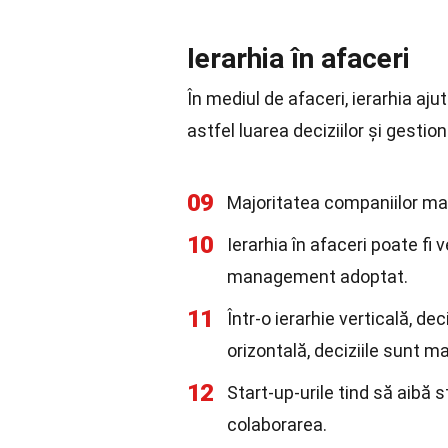
Ierarhia în afaceri
În mediul de afaceri, ierarhia ajută
astfel luarea deciziilor și gestio
09
Majoritatea companiilor mari
10
Ierarhia în afaceri poate fi 
management adoptat.
11
Într-o ierarhie verticală, dec
orizontală, deciziile sunt ma
12
Start-up-urile tind să aibă s
colaborarea.