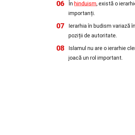
06
În
hinduism
, există o ierarh
importanți.
07
Ierarhia în budism variază în
poziții de autoritate.
08
Islamul nu are o ierarhie cler
joacă un rol important.