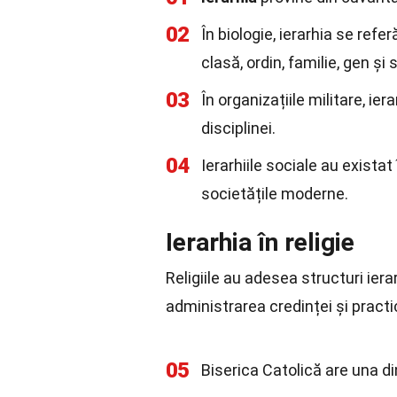
02
În biologie, ierarhia se refer
clasă, ordin, familie, gen și 
03
În organizațiile militare, ie
disciplinei.
04
Ierarhiile sociale au existat 
societățile moderne.
Ierarhia în religie
Religiile au adesea structuri iera
administrarea credinței și practic
05
Biserica Catolică are una di