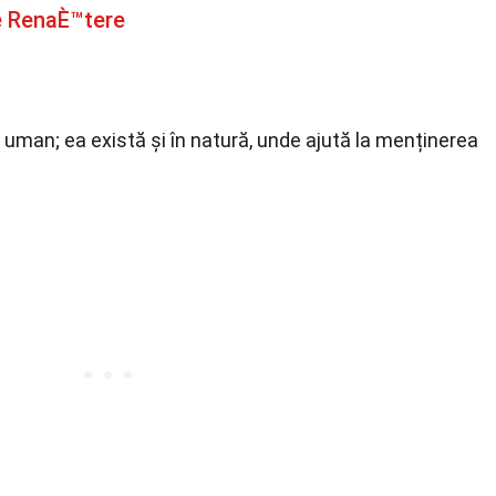
e RenaÈ™tere
 uman; ea există și în natură, unde ajută la menținerea