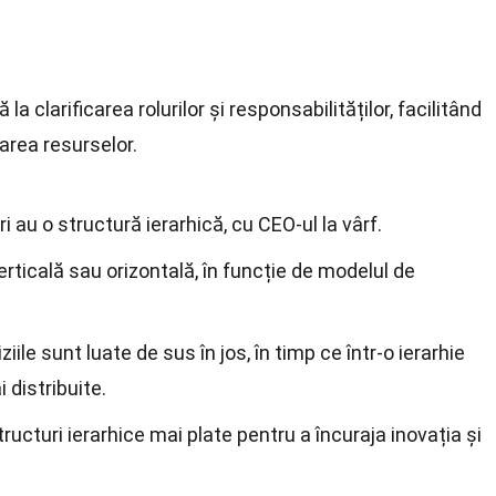
 la clarificarea rolurilor și responsabilităților, facilitând
narea resurselor.
 au o structură ierarhică, cu CEO-ul la vârf.
verticală sau orizontală, în funcție de modelul de
iziile sunt luate de sus în jos, în timp ce într-o ierarhie
i distribuite.
tructuri ierarhice mai plate pentru a încuraja inovația și