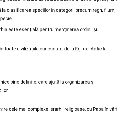
ă la clasificarea speciilor în categorii precum regn, filum,
specie.
rarhia este esențială pentru menținerea ordinii și
în toate civilizațiile cunoscute, de la Egiptul Antic la
rhice bine definite, care ajută la organizarea și
ilor.
ntre cele mai complexe ierarhii religioase, cu Papa în vârf