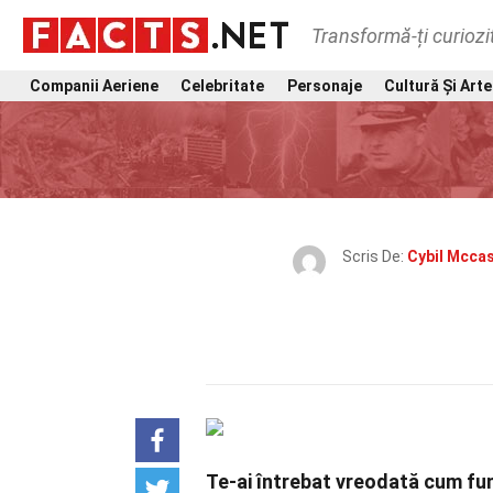
Transformă-ți curiozi
Companii Aeriene
Celebritate
Personaje
Cultură Și Arte
Scris De:
Cybil Mccas
Te-ai întrebat vreodată cum fun