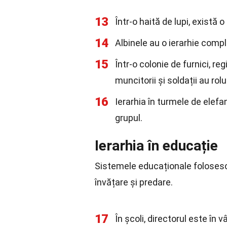
13
Într-o haită de lupi, există o 
14
Albinele au o ierarhie compl
15
Într-o colonie de furnici, r
muncitorii și soldații au rolu
16
Ierarhia în turmele de elef
grupul.
Ierarhia în educație
Sistemele educaționale folosesc 
învățare și predare.
17
În școli, directorul este în v