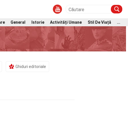
are
General
Istorie
Activități Umane
Stil De Viață
...
Ghiduri editoriale