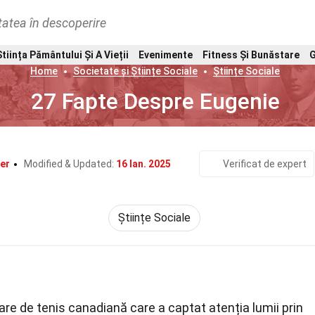
tatea în descoperire
Știința Pământului Și A Vieții
Evenimente
Fitness Și Bunăstare
G
Home
Societate și Științe Sociale
Științe Sociale
27 Fapte Despre Eugenie
er
Modified & Updated:
16 Ian. 2025
Verificat de expert
Științe Sociale
re de tenis canadiană care a captat atenția lumii prin