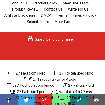
About Us
Editorial Policy
Meet the Team
Product Review
Contact Us
Write For Us
Affiliate Disclosure
DMCA
Terms
Privacy Policy
Submit Facts
More Facts
Subscribe to our channel
🇩🇰 27 Fakta om Fjord
🇩🇪 27 Fakten über Fjord
🇬🇷 27 Γεγονότα για το Φιορδ
🇪🇸 27 Hechos Sobre Fiordo
🇫🇮 27 Faktaa Fjordi
🇫🇷 27 Faits sur Fjord
🇭🇮 फjord के बारे में 27 तथ्य
🇮🇩 27 Fakta tentang Fjord
🇮🇹 27 Fatti su Fjord
🇯🇵 27個のフィヨルドの事実