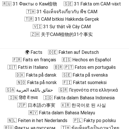
🇷🇺 31 Факты о Кам植物
🇸🇪 31 Fakta om CAM-växt
🇹🇭 31 ข้อเท็จจริงเกี่ยวกับ พืช CAM
🇹🇷 31 CAM bitkisi Hakkında Gerçek
🇻🇮 31 Sự thật về Cây CAM
🇿🇭 关于CAM植物的31个事实
🌍 Facts
🇩🇪 Fakten auf Deutsch
🇫🇷 Faits en français
🇪🇸 Hechos en Español
🇮🇹 Fatti in Italiano
🇧🇷 🇵🇹 Fatos em português
🇩🇰 Fakta på dansk
🇸🇪 Fakta på svenska
🇳🇴 Fakta på norsk
🇫🇮 Faktat suomeksi
🇸🇦 حقائق باللغة العربية
🇬🇷 Γεγονότα στα ελληνικά
🇮🇳 हिंदी में तथ्य
🇮🇩 Fakta dalam Bahasa Indonesia
🇯🇵 日本語の事実
🇰🇷 한국어로 된 사실
🇲🇾 Fakta dalam Bahasa Melayu
🇳🇱 Feiten in het Nederlands
🇵🇱 Fakty po polsku
🇷🇺 Факты на русском
🇹🇭 ข้อเท็จจริงเป็นภาษาไทย