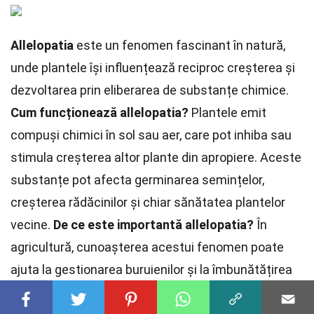
Allelopatia
este un fenomen fascinant în natură,
unde plantele își influențează reciproc creșterea și
dezvoltarea prin eliberarea de substanțe chimice.
Cum funcționează allelopatia?
Plantele emit
compuși chimici în sol sau aer, care pot inhiba sau
stimula creșterea altor plante din apropiere. Aceste
substanțe pot afecta germinarea semințelor,
creșterea rădăcinilor și chiar sănătatea plantelor
vecine.
De ce este importantă allelopatia?
În
agricultură, cunoașterea acestui fenomen poate
ajuta la gestionarea buruienilor și la îmbunătățirea
randamentului culturilor. În natură, allelopatia joacă