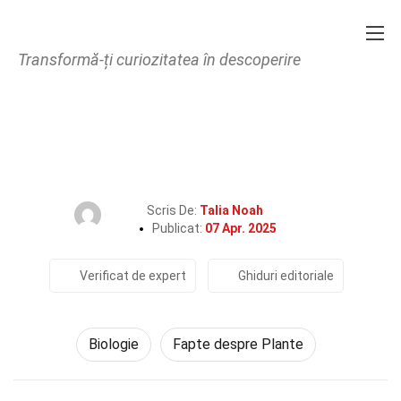
Transformă-ți curiozitatea în descoperire
Home
Știință
Biologie
40 Fapte Despre Allelopatie
Scris De:
Talia Noah
Publicat:
07 Apr. 2025
Verificat de expert
Ghiduri editoriale
Biologie
Fapte despre Plante