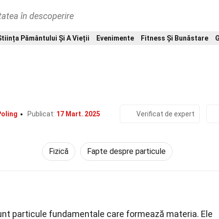
tatea în descoperire
Știința Pământului Și A Vieții
Evenimente
Fitness Și Bunăstare
G
Home
Știință
Fizică
31 Fapte Despre Quark
Poling
Publicat:
17 Mart. 2025
Verificat de expert
Fizică
Fapte despre particule
unt particule fundamentale care formează materia. Ele