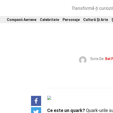
Transformă-ți curiozi
Companii Aeriene
Celebritate
Personaje
Cultură Și Arte
Scris De:
Bel 
Ce este un quark?
Quark-urile s