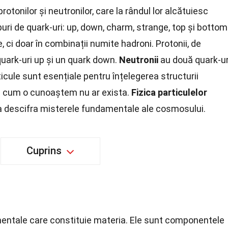
tonilor și neutronilor, care la rândul lor alcătuiesc
puri de quark-uri: up, down, charm, strange, top și bottom
, ci doar în combinații numite hadroni. Protonii, de
uark-uri up și un quark down.
Neutronii
au două quark-ur
icule sunt esențiale pentru înțelegerea structurii
șa cum o cunoaștem nu ar exista.
Fizica particulelor
 a descifra misterele fundamentale ale cosmosului.
Cuprins
mentale care constituie materia. Ele sunt componentele