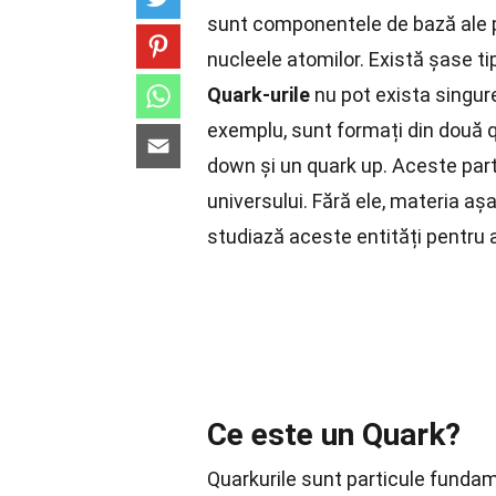
sunt componentele de bază ale pro
nucleele atomilor. Există șase ti
Quark-urile
nu pot exista singure
exemplu, sunt formați din două q
down și un quark up. Aceste part
universului. Fără ele, materia a
studiază aceste entități pentru
Ce este un Quark?
Quarkurile sunt particule funda