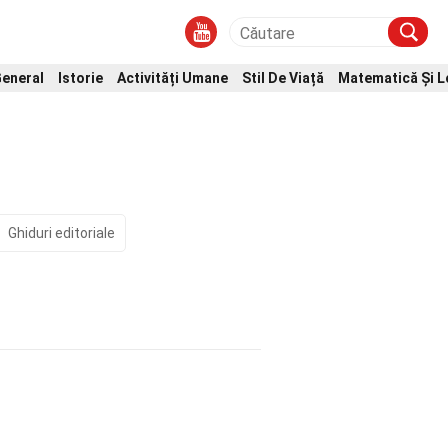
eneral
Istorie
Activități Umane
Stil De Viață
Matematică Și L
Ghiduri editoriale