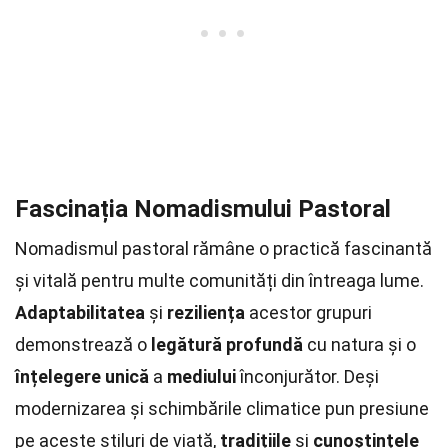
Fascinația Nomadismului Pastoral
Nomadismul pastoral rămâne o practică fascinantă
și vitală pentru multe comunități din întreaga lume.
Adaptabilitatea
și
reziliența
acestor grupuri
demonstrează o
legătură profundă
cu natura și o
înțelegere unică
a
mediului
înconjurător. Deși
modernizarea și schimbările climatice pun presiune
pe aceste stiluri de viață,
tradițiile
și
cunoștințele