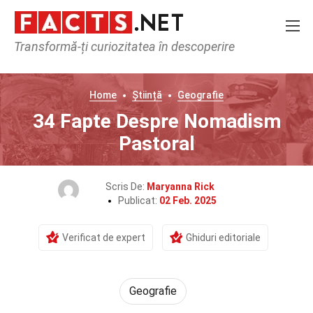
Transformă-ți curiozitatea în descoperire
Home
Știință
Geografie
34 Fapte Despre Nomadism
Pastoral
Scris De:
Maryanna Rick
Publicat:
02 Feb. 2025
Verificat de expert
Ghiduri editoriale
Geografie