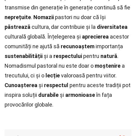
transmise din generație în generație continuă să fie
neprețuite
.
Nomazii
pastori nu doar că își
păstrează
cultura, dar contribuie și la
diversitatea
culturală globală. Înțelegerea și
aprecierea
acestor
comunități ne ajută să
recunoaștem
importanța
sustenabilității
și a
respectului
pentru
natură
.
Nomadismul pastoral nu este doar o
moștenire
a
trecutului, ci și o
lecție
valoroasă pentru viitor.
Cunoașterea
și
respectul
pentru aceste tradiții pot
inspira soluții
durabile
și
armonioase
în fața
provocărilor globale.