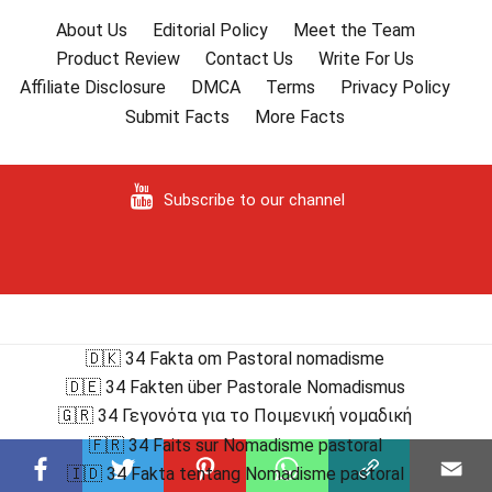
About Us
Editorial Policy
Meet the Team
Product Review
Contact Us
Write For Us
Affiliate Disclosure
DMCA
Terms
Privacy Policy
Submit Facts
More Facts
Subscribe to our channel
🇩🇰 34 Fakta om Pastoral nomadisme
🇩🇪 34 Fakten über Pastorale Nomadismus
🇬🇷 34 Γεγονότα για το Ποιμενική νομαδική
🇫🇷 34 Faits sur Nomadisme pastoral
🇮🇩 34 Fakta tentang Nomadisme pastoral