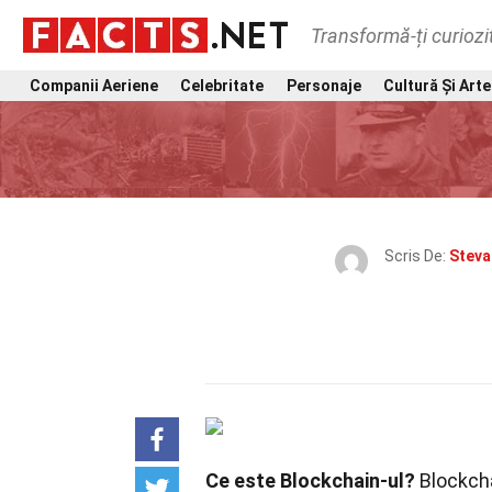
Transformă-ți curiozi
Companii Aeriene
Celebritate
Personaje
Cultură Și Arte
Scris De:
Steva
Ce este Blockchain-ul?
Blockcha