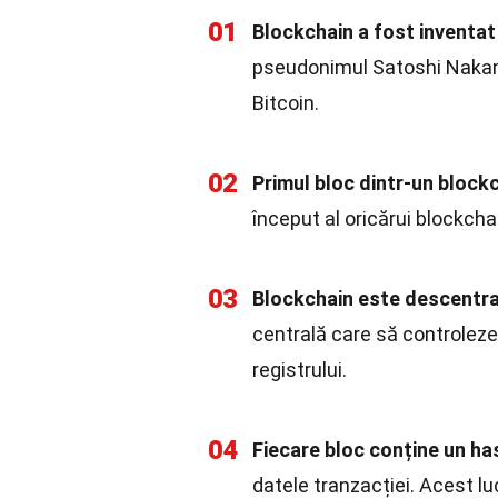
01
Blockchain a fost inventat
pseudonimul Satoshi Nakamot
Bitcoin.
02
Primul bloc dintr-un block
început al oricărui blockchai
03
Blockchain este descentra
centrală care să controleze 
registrului.
04
Fiecare bloc conține un ha
datele tranzacției. Acest lu