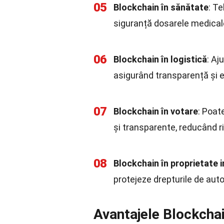
05
Blockchain în sănătate
: Te
siguranță dosarele medicale
06
Blockchain în logistică
: Aj
asigurând transparență și e
07
Blockchain în votare
: Poat
și transparente, reducând ri
08
Blockchain în proprietate 
protejeze drepturile de auto
Avantajele Blockcha