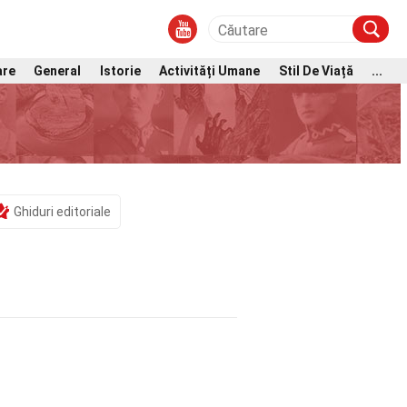
are
General
Istorie
Activități Umane
Stil De Viață
...
Ghiduri editoriale