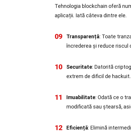
Tehnologia blockchain oferă num
aplicații. Iată câteva dintre ele.
09
Transparență
: Toate tranza
încrederea și reduce riscul 
10
Securitate
: Datorită cripto
extrem de dificil de hackuit.
11
Imuabilitate
: Odată ce o tra
modificată sau ștearsă, asi
12
Eficiență
: Elimină intermed