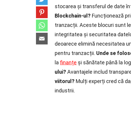
stocarea și transferul de date î
Blockchain-ul?
Funcționează prin
tranzacții. Aceste blocuri sunt le
integritatea și securitatea datel
deoarece elimină necesitatea unu
pentru tranzacții.
Unde se folos
la
finanțe
și sănătate până la logi
ului?
Avantajele includ transpare
viitorul?
Mulți experți cred că da
industrii.