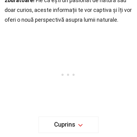
zburătoare!
Fie că ești un pasionat de natură sau
doar curios, aceste informații te vor captiva și îți vor
oferi o nouă perspectivă asupra lumii naturale.
Cuprins