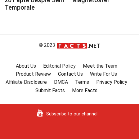
28 Fapte Despre Serii
Magnetosfer
Temporale
© 2023
About Us
Editorial Policy
Meet the Team
Product Review
Contact Us
Write For Us
Affiliate Disclosure
DMCA
Terms
Privacy Policy
Submit Facts
More Facts
Subscribe to our channel