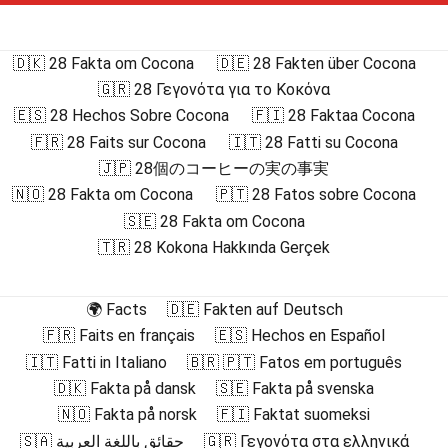
🇩🇰 28 Fakta om Cocona
🇩🇪 28 Fakten über Cocona
🇬🇷 28 Γεγονότα για το Κοκόνα
🇪🇸 28 Hechos Sobre Cocona
🇫🇮 28 Faktaa Cocona
🇫🇷 28 Faits sur Cocona
🇮🇹 28 Fatti su Cocona
🇯🇵 28個のコーヒーの実の事実
🇳🇴 28 Fakta om Cocona
🇵🇹 28 Fatos sobre Cocona
🇸🇪 28 Fakta om Cocona
🇹🇷 28 Kokona Hakkında Gerçek
🌍 Facts
🇩🇪 Fakten auf Deutsch
🇫🇷 Faits en français
🇪🇸 Hechos en Español
🇮🇹 Fatti in Italiano
🇧🇷 🇵🇹 Fatos em português
🇩🇰 Fakta på dansk
🇸🇪 Fakta på svenska
🇳🇴 Fakta på norsk
🇫🇮 Faktat suomeksi
🇸🇦 حقائق باللغة العربية
🇬🇷 Γεγονότα στα ελληνικά