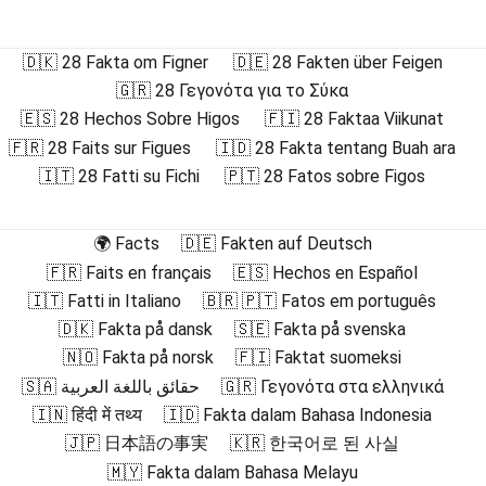
🇩🇰 28 Fakta om Figner
🇩🇪 28 Fakten über Feigen
🇬🇷 28 Γεγονότα για το Σύκα
🇪🇸 28 Hechos Sobre Higos
🇫🇮 28 Faktaa Viikunat
🇫🇷 28 Faits sur Figues
🇮🇩 28 Fakta tentang Buah ara
🇮🇹 28 Fatti su Fichi
🇵🇹 28 Fatos sobre Figos
🌍 Facts
🇩🇪 Fakten auf Deutsch
🇫🇷 Faits en français
🇪🇸 Hechos en Español
🇮🇹 Fatti in Italiano
🇧🇷 🇵🇹 Fatos em português
🇩🇰 Fakta på dansk
🇸🇪 Fakta på svenska
🇳🇴 Fakta på norsk
🇫🇮 Faktat suomeksi
🇸🇦 حقائق باللغة العربية
🇬🇷 Γεγονότα στα ελληνικά
🇮🇳 हिंदी में तथ्य
🇮🇩 Fakta dalam Bahasa Indonesia
🇯🇵 日本語の事実
🇰🇷 한국어로 된 사실
🇲🇾 Fakta dalam Bahasa Melayu