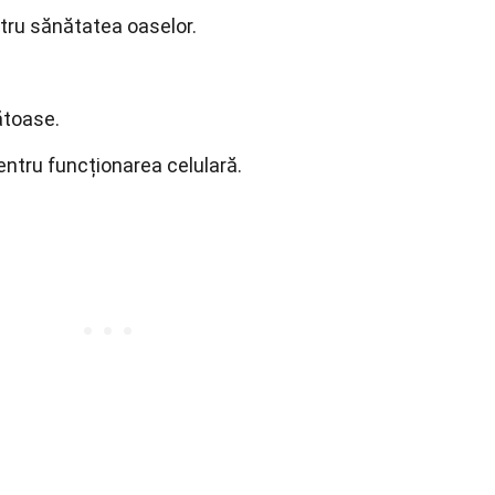
ntru sănătatea oaselor.
ătoase.
entru funcționarea celulară.