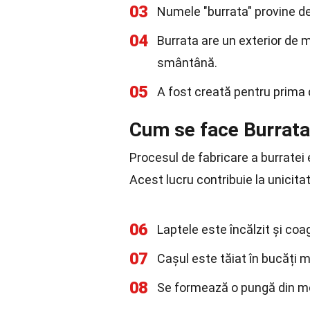
03
Numele "burrata" provine de 
04
Burrata are un exterior de m
smântână.
05
A fost creată pentru prima d
Cum se face Burrat
Procesul de fabricare a burrate
Acest lucru contribuie la unicitat
06
Laptele este încălzit și coa
07
Cașul este tăiat în bucăți mi
08
Se formează o pungă din mo