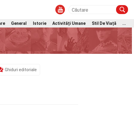
are
General
Istorie
Activități Umane
Stil De Viață
...
Ghiduri editoriale