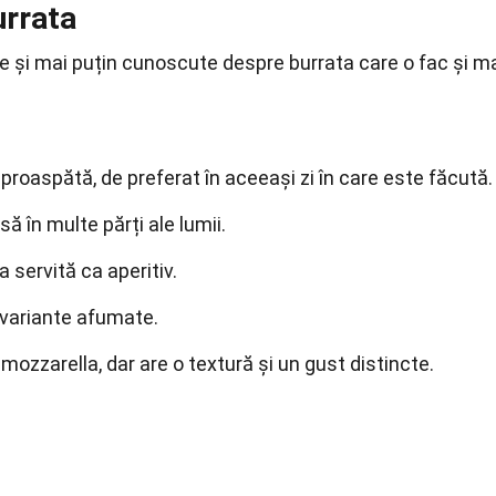
urrata
e și mai puțin cunoscute despre burrata care o fac și m
roaspătă, de preferat în aceeași zi în care este făcută.
ă în multe părți ale lumii.
a servită ca aperitiv.
n variante afumate.
zzarella, dar are o textură și un gust distincte.