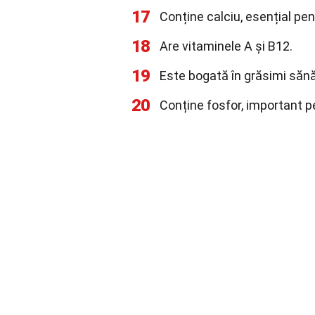
17
Conține calciu, esențial pe
18
Are vitaminele A și B12.
19
Este bogată în grăsimi săn
20
Conține fosfor, important p