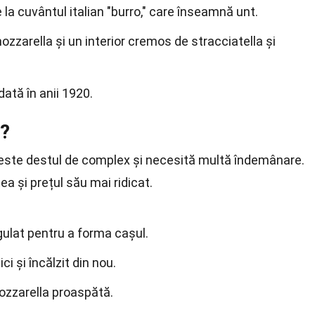
la cuvântul italian "burro," care înseamnă unt.
ozzarella și un interior cremos de stracciatella și
ată în anii 1920.
a?
i este destul de complex și necesită multă îndemânare.
ea și prețul său mai ridicat.
gulat pentru a forma cașul.
ci și încălzit din nou.
zzarella proaspătă.