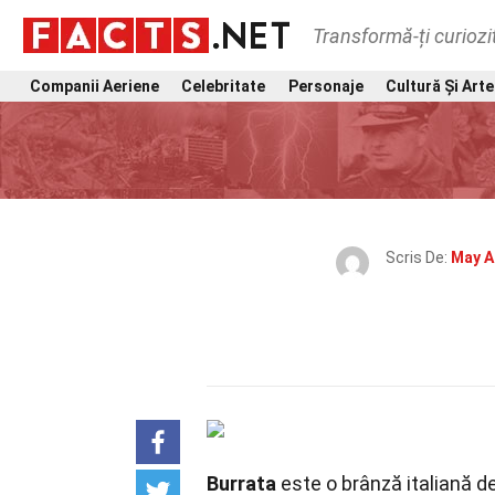
Transformă-ți curiozi
Companii Aeriene
Celebritate
Personaje
Cultură Și Arte
Scris De:
May A
Burrata
este o brânză italiană de