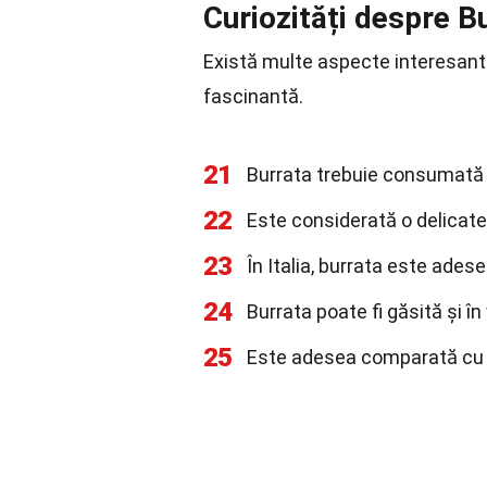
Curiozități despre B
Există multe aspecte interesant
fascinantă.
21
Burrata trebuie consumată p
22
Este considerată o delicates
23
În Italia, burrata este adese
24
Burrata poate fi găsită și î
25
Este adesea comparată cu mo