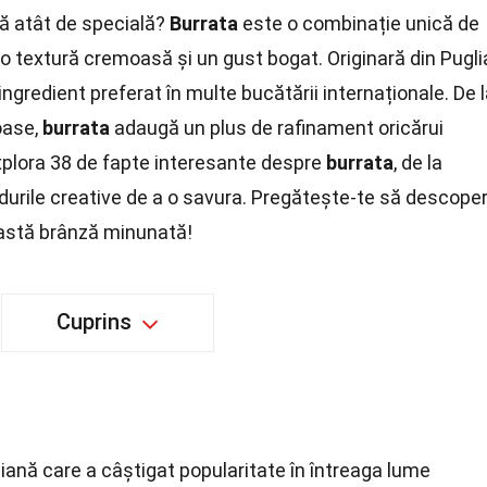
ă atât de specială?
Burrata
este o combinație unică de
o textură cremoasă și un gust bogat. Originară din Pugli
ingredient preferat în multe bucătării internaționale. De 
oase,
burrata
adaugă un plus de rafinament oricărui
explora 38 de fapte interesante despre
burrata
, de la
durile creative de a o savura. Pregătește-te să descoper
eastă brânză minunată!
Cuprins
liană care a câștigat popularitate în întreaga lume