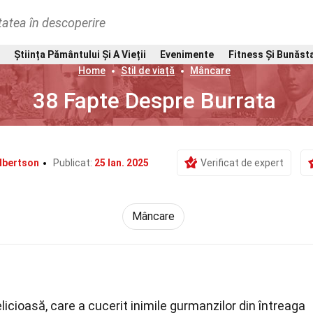
tatea în descoperire
Știința Pământului Și A Vieții
Evenimente
Fitness Și Bunăst
Home
Stil de viață
Mâncare
38 Fapte Despre Burrata
lbertson
Publicat:
25 Ian. 2025
Verificat de expert
Mâncare
licioasă, care a cucerit inimile gurmanzilor din întreaga