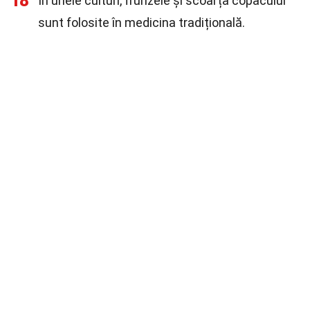
18
În unele culturi, frunzele și scoarța copacului
sunt folosite în medicina tradițională.