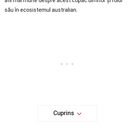
afli mai multe despre acest copac uimitor și rolul
său în ecosistemul australian.
Cuprins