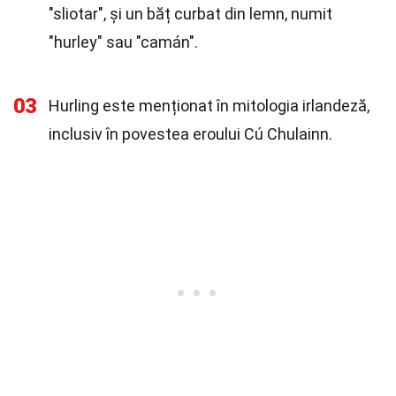
"sliotar", și un băț curbat din lemn, numit
"hurley" sau "camán".
03
Hurling este menționat în mitologia irlandeză,
inclusiv în povestea eroului Cú Chulainn.