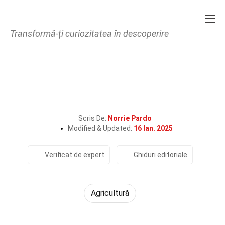
Transformă-ți curiozitatea în descoperire
Home
Tehnologie și Științe
Agricultură
32 Fapte Despre Foliaj
Scris De:
Norrie Pardo
Modified & Updated:
16 Ian. 2025
Verificat de expert
Ghiduri editoriale
Agricultură