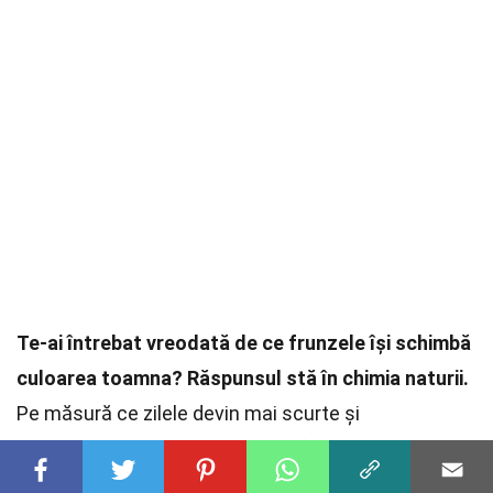
Te-ai întrebat vreodată de ce frunzele își schimbă
culoarea toamna?
Răspunsul stă în chimia naturii.
Pe măsură ce zilele devin mai scurte și
temperaturile scad, clorofila din frunze se
descompune, dezvăluind culorile vibrante ale
pigmenților carotenoizi și antociani.
Acest proces
nu doar că ne încântă privirea, dar are și un rol
crucial în ciclul de viață al plantelor.
Frunzele
căzute se descompun, îmbogățind solul cu nutrienți
esențiali pentru creșterea viitoare.
În plus,
schimbarea culorii frunzelor poate servi ca un
semnal pentru animale, indicând venirea iernii și