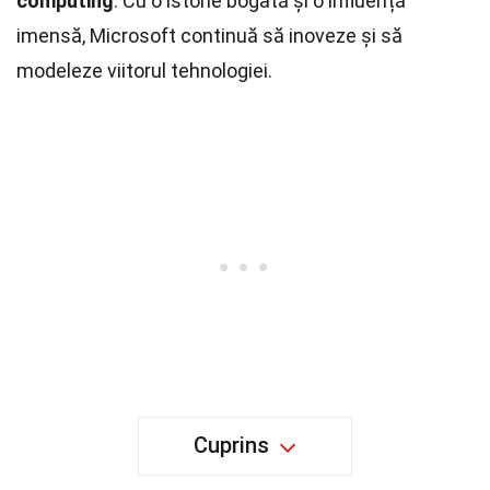
computing
. Cu o istorie bogată și o influență
imensă, Microsoft continuă să inoveze și să
modeleze viitorul tehnologiei.
Cuprins