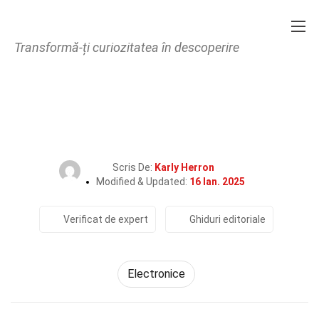
Transformă-ți curiozitatea în descoperire
Home
Tehnologie și Științe
Electronice
25 Fapte Despre Ceas
Scris De:
Karly Herron
Modified & Updated:
16 Ian. 2025
Verificat de expert
Ghiduri editoriale
Electronice