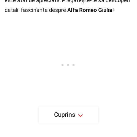
este atât de apreciată. Pregătește-te să descoperi
detalii fascinante despre
Alfa Romeo Giulia
!
Cuprins