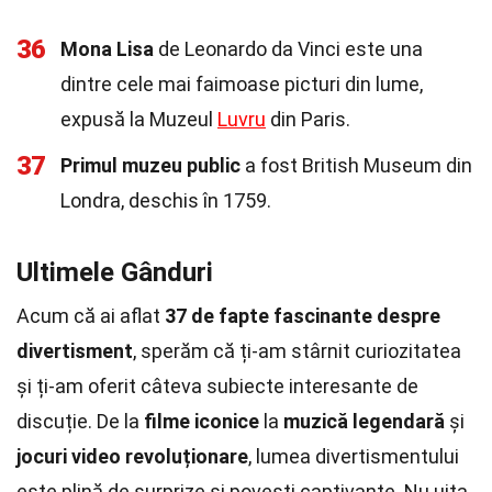
36
Mona Lisa
de Leonardo da Vinci este una
dintre cele mai faimoase picturi din lume,
expusă la Muzeul
Luvru
din Paris.
37
Primul muzeu public
a fost British Museum din
Londra, deschis în 1759.
Ultimele Gânduri
Acum că ai aflat
37 de fapte fascinante despre
divertisment
, sperăm că ți-am stârnit curiozitatea
și ți-am oferit câteva subiecte interesante de
discuție. De la
filme iconice
la
muzică legendară
și
jocuri video revoluționare
, lumea divertismentului
este plină de surprize și povești captivante. Nu uita