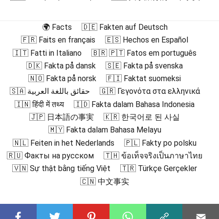
🌍 Facts
🇩🇪 Fakten auf Deutsch
🇫🇷 Faits en français
🇪🇸 Hechos en Español
🇮🇹 Fatti in Italiano
🇧🇷 🇵🇹 Fatos em português
🇩🇰 Fakta på dansk
🇸🇪 Fakta på svenska
🇳🇴 Fakta på norsk
🇫🇮 Faktat suomeksi
🇸🇦 حقائق باللغة العربية
🇬🇷 Γεγονότα στα ελληνικά
🇮🇳 हिंदी में तथ्य
🇮🇩 Fakta dalam Bahasa Indonesia
🇯🇵 日本語の事実
🇰🇷 한국어로 된 사실
🇲🇾 Fakta dalam Bahasa Melayu
🇳🇱 Feiten in het Nederlands
🇵🇱 Fakty po polsku
🇷🇺 Факты на русском
🇹🇭 ข้อเท็จจริงเป็นภาษาไทย
🇻🇳 Sự thật bằng tiếng Việt
🇹🇷 Türkçe Gerçekler
🇨🇳 中文事实