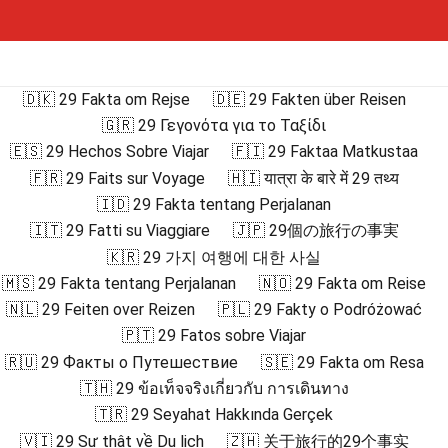
🇩🇰 29 Fakta om Rejse
🇩🇪 29 Fakten über Reisen
🇬🇷 29 Γεγονότα για το Ταξίδι
🇪🇸 29 Hechos Sobre Viajar
🇫🇮 29 Faktaa Matkustaa
🇫🇷 29 Faits sur Voyage
🇭🇮 यात्रा के बारे में 29 तथ्य
🇮🇩 29 Fakta tentang Perjalanan
🇮🇹 29 Fatti su Viaggiare
🇯🇵 29個の旅行の事実
🇰🇷 29 가지 여행에 대한 사실
🇲🇸 29 Fakta tentang Perjalanan
🇳🇴 29 Fakta om Reise
🇳🇱 29 Feiten over Reizen
🇵🇱 29 Fakty o Podróżować
🇵🇹 29 Fatos sobre Viajar
🇷🇺 29 Факты о Путешествие
🇸🇪 29 Fakta om Resa
🇹🇭 29 ข้อเท็จจริงเกี่ยวกับ การเดินทาง
🇹🇷 29 Seyahat Hakkında Gerçek
🇻🇮 29 Sự thật về Du lịch
🇿🇭 关于旅行的29个事实