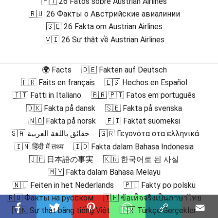
🇵🇹 26 Fatos sobre Austrian Airlines
🇷🇺 26 Факты о Австрийские авиалинии
🇸🇪 26 Fakta om Austrian Airlines
🇻🇮 26 Sự thật về Austrian Airlines
🌍 Facts
🇩🇪 Fakten auf Deutsch
🇫🇷 Faits en français
🇪🇸 Hechos en Español
🇮🇹 Fatti in Italiano
🇧🇷 🇵🇹 Fatos em português
🇩🇰 Fakta på dansk
🇸🇪 Fakta på svenska
🇳🇴 Fakta på norsk
🇫🇮 Faktat suomeksi
🇸🇦 حقائق باللغة العربية
🇬🇷 Γεγονότα στα ελληνικά
🇮🇳 हिंदी में तथ्य
🇮🇩 Fakta dalam Bahasa Indonesia
🇯🇵 日本語の事実
🇰🇷 한국어로 된 사실
🇲🇾 Fakta dalam Bahasa Melayu
🇳🇱 Feiten in het Nederlands
🇵🇱 Fakty po polsku
🇷🇺 Факты на русском
🇹🇭 ข้อเท็จจริงเป็นภาษาไทย
🇻🇳 Sự thật bằng tiếng Việt
🇹🇷 Türkçe Gerçekler