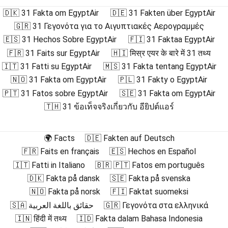
🇩🇰 31 Fakta om EgyptAir
🇩🇪 31 Fakten über EgyptAir
🇬🇷 31 Γεγονότα για το Αιγυπτιακές Αερογραμμές
🇪🇸 31 Hechos Sobre EgyptAir
🇫🇮 31 Faktaa EgyptAir
🇫🇷 31 Faits sur EgyptAir
🇭🇮 मिस्र एयर के बारे में 31 तथ्य
🇮🇹 31 Fatti su EgyptAir
🇲🇸 31 Fakta tentang EgyptAir
🇳🇴 31 Fakta om EgyptAir
🇵🇱 31 Fakty o EgyptAir
🇵🇹 31 Fatos sobre EgyptAir
🇸🇪 31 Fakta om EgyptAir
🇹🇭 31 ข้อเท็จจริงเกี่ยวกับ อียิปต์แอร์
🌍 Facts
🇩🇪 Fakten auf Deutsch
🇫🇷 Faits en français
🇪🇸 Hechos en Español
🇮🇹 Fatti in Italiano
🇧🇷 🇵🇹 Fatos em português
🇩🇰 Fakta på dansk
🇸🇪 Fakta på svenska
🇳🇴 Fakta på norsk
🇫🇮 Faktat suomeksi
🇸🇦 حقائق باللغة العربية
🇬🇷 Γεγονότα στα ελληνικά
🇮🇳 हिंदी में तथ्य
🇮🇩 Fakta dalam Bahasa Indonesia