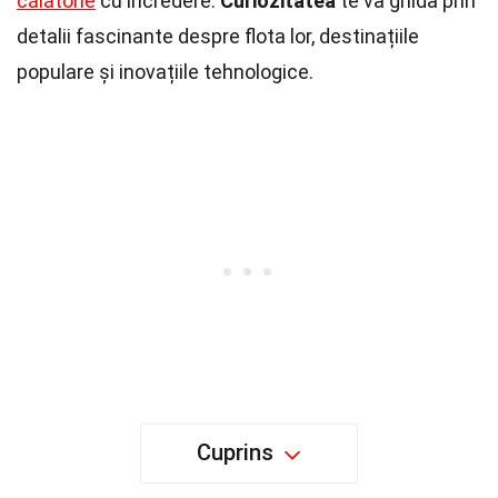
călătorie
cu încredere.
Curiozitatea
te va ghida prin
detalii fascinante despre flota lor, destinațiile
populare și inovațiile tehnologice.
Cuprins