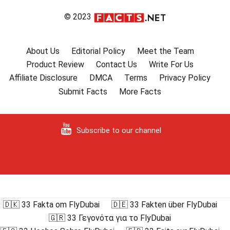
© 2023
About Us
Editorial Policy
Meet the Team
Product Review
Contact Us
Write For Us
Affiliate Disclosure
DMCA
Terms
Privacy Policy
Submit Facts
More Facts
Subscribe to our channel
🇩🇰 33 Fakta om FlyDubai
🇩🇪 33 Fakten über FlyDubai
🇬🇷 33 Γεγονότα για το FlyDubai