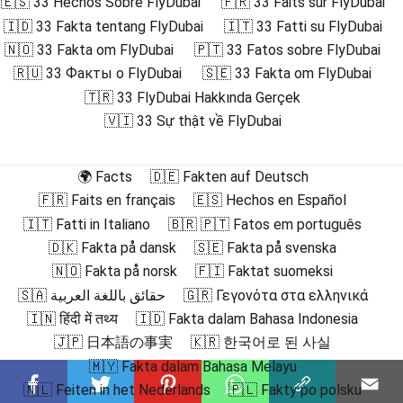
🇪🇸 33 Hechos Sobre FlyDubai
🇫🇷 33 Faits sur FlyDubai
🇮🇩 33 Fakta tentang FlyDubai
🇮🇹 33 Fatti su FlyDubai
🇳🇴 33 Fakta om FlyDubai
🇵🇹 33 Fatos sobre FlyDubai
🇷🇺 33 Факты о FlyDubai
🇸🇪 33 Fakta om FlyDubai
🇹🇷 33 FlyDubai Hakkında Gerçek
🇻🇮 33 Sự thật về FlyDubai
🌍 Facts
🇩🇪 Fakten auf Deutsch
🇫🇷 Faits en français
🇪🇸 Hechos en Español
🇮🇹 Fatti in Italiano
🇧🇷 🇵🇹 Fatos em português
🇩🇰 Fakta på dansk
🇸🇪 Fakta på svenska
🇳🇴 Fakta på norsk
🇫🇮 Faktat suomeksi
🇸🇦 حقائق باللغة العربية
🇬🇷 Γεγονότα στα ελληνικά
🇮🇳 हिंदी में तथ्य
🇮🇩 Fakta dalam Bahasa Indonesia
🇯🇵 日本語の事実
🇰🇷 한국어로 된 사실
🇲🇾 Fakta dalam Bahasa Melayu
🇳🇱 Feiten in het Nederlands
🇵🇱 Fakty po polsku