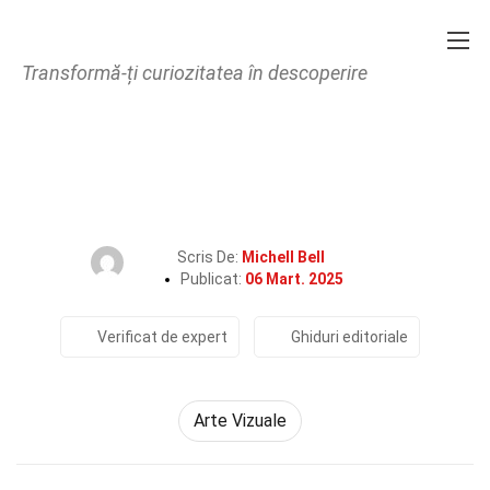
Transformă-ți curiozitatea în descoperire
Home
Cultură și Arte
Arte Vizuale
28 Fapte Despre Peisaj
Scris De:
Michell Bell
Publicat:
06 Mart. 2025
Verificat de expert
Ghiduri editoriale
Arte Vizuale