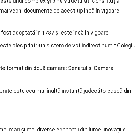
e este unul complex și bine structurat. Constituția
mai vechi documente de acest tip încă în vigoare.
 fost adoptată în 1787 și este încă în vigoare.
este ales printr-un sistem de vot indirect numit Colegiul
ste format din două camere: Senatul și Camera
Unite este cea mai înaltă instanță judecătorească din
e
mai mari și mai diverse economii din lume. Inovațiile