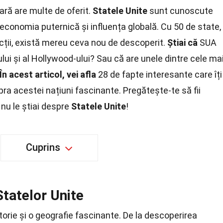
țară are multe de oferit.
Statele Unite
sunt cunoscute
, economia puternică și influența globală. Cu 50 de state,
tracții, există mereu ceva nou de descoperit.
Știai că
SUA
ului și al Hollywood-ului? Sau că are unele dintre cele ma
În acest articol, vei afla
28 de fapte interesante care îți
ra acestei națiuni fascinante. Pregătește-te să fii
 nu le știai despre
Statele Unite
!
Cuprins
Statelor Unite
storie și o geografie fascinante. De la descoperirea