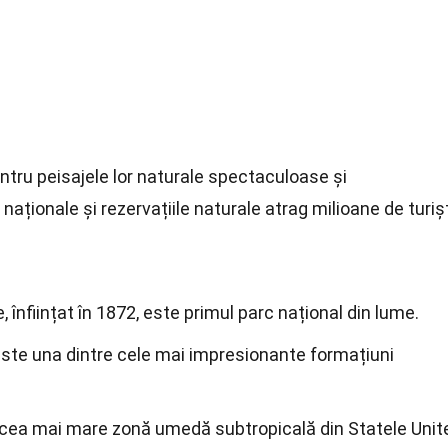
tru peisajele lor naturale spectaculoase și
naționale și rezervațiile naturale atrag milioane de turiș
 înființat în 1872, este primul parc național din lume.
este una dintre cele mai impresionante formațiuni
 cea mai mare zonă umedă subtropicală din Statele Unit