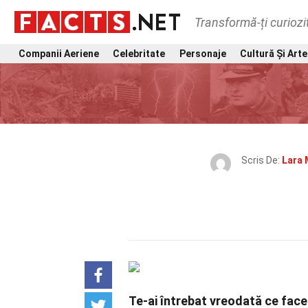
Transformă-ți curiozi
Companii Aeriene
Celebritate
Personaje
Cultură Și Arte
Scris De:
Lara
Te-ai întrebat vreodată ce face