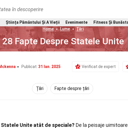
tatea în descoperire
Știința Pământului Și A Vieții
Evenimente
Fitness Și Bunăst
Home
Lume
Țări
28 Fapte Despre Statele Unite
 Mckenna
Publicat:
31 Ian. 2025
Verificat de expert
Țări
Fapte despre țări
 Statele Unite atât de speciale?
De la peisaje uimitoare