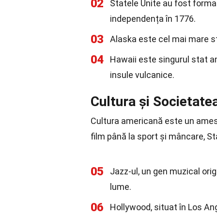
02
Statele Unite au fost format
independența în 1776.
03
Alaska este cel mai mare st
04
Hawaii este singurul stat am
insule vulcanice.
Cultura și Societat
Cultura americană este un ameste
film până la sport și mâncare, St
05
Jazz-ul, un gen muzical orig
lume.
06
Hollywood, situat în Los An