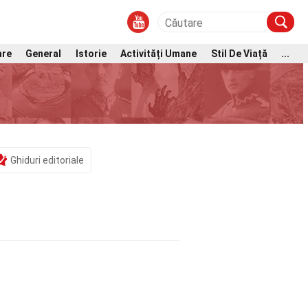
are
General
Istorie
Activități Umane
Stil De Viață
...
Ghiduri editoriale