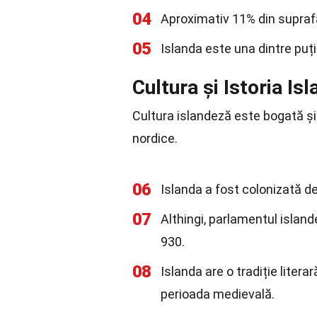
04
Aproximativ 11% din suprafa
05
Islanda este una dintre puți
Cultura și Istoria Isl
Cultura islandeză este bogată și di
nordice.
06
Islanda a fost colonizată de 
07
Althingi, parlamentul island
930.
08
Islanda are o tradiție litera
perioada medievală.