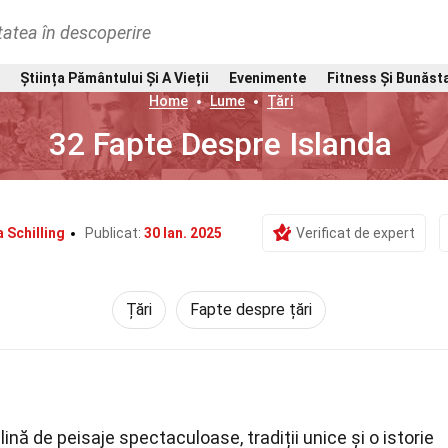
tatea în descoperire
Știința Pământului Și A Vieții
Evenimente
Fitness Și Bunăst
Home
Lume
Țări
32 Fapte Despre Islanda
 Schilling
Publicat:
30 Ian. 2025
Verificat de expert
Țări
Fapte despre țări
ină de peisaje spectaculoase, tradiții unice și o istorie