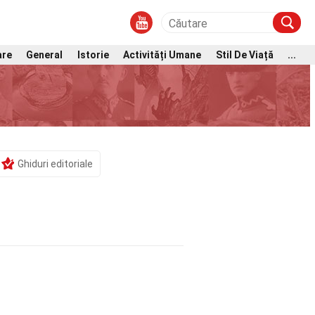
are
General
Istorie
Activități Umane
Stil De Viață
...
Ghiduri editoriale