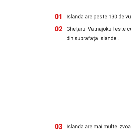
01
Islanda are peste 130 de vulc
02
Ghețarul Vatnajökull este c
din suprafața Islandei.
03
Islanda are mai multe izvoa