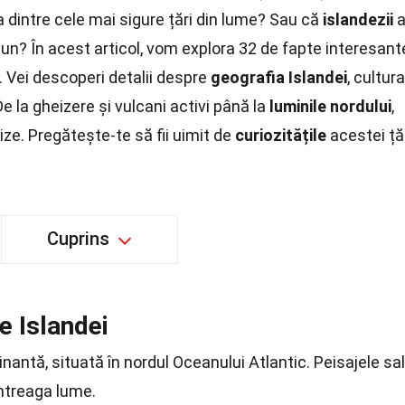
 dintre cele mai sigure țări din lume? Sau că
islandezii
a
ăciun? În acest articol, vom explora 32 de fapte interesant
 Vei descoperi detalii despre
geografia Islandei
, cultura
De la gheizere și vulcani activi până la
luminile nordului
,
ze. Pregătește-te să fii uimit de
curiozitățile
acestei ță
Cuprins
e Islandei
inantă, situată în nordul Oceanului Atlantic. Peisajele sa
întreaga lume.