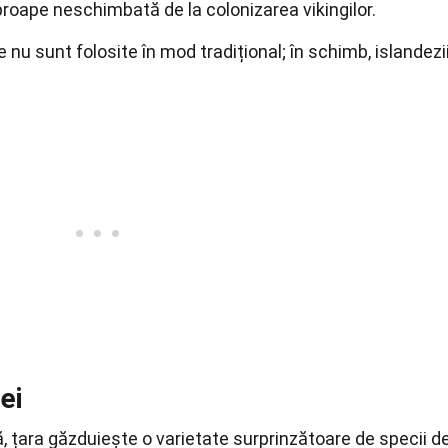
oape neschimbată de la colonizarea vikingilor.
e nu sunt folosite în mod tradițional; în schimb, islandezi
ei
ă, țara găzduiește o varietate surprinzătoare de specii d