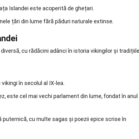
ța Islandei este acoperită de ghețari.
nele țări din lume fără păduri naturale extinse.
andei
versă, cu rădăcini adânci în istoria vikingilor și tradițiil
vikingi în secolul al IX-lea.
ez, este cel mai vechi parlament din lume, fondat în anul
ră puternică, cu multe sagas și poezii epice scrise în