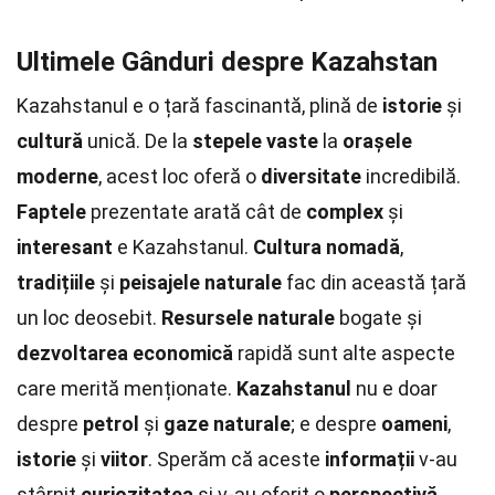
Ultimele Gânduri despre Kazahstan
Kazahstanul e o țară fascinantă, plină de
istorie
și
cultură
unică. De la
stepele vaste
la
orașele
moderne
, acest loc oferă o
diversitate
incredibilă.
Faptele
prezentate arată cât de
complex
și
interesant
e Kazahstanul.
Cultura nomadă
,
tradițiile
și
peisajele naturale
fac din această țară
un loc deosebit.
Resursele naturale
bogate și
dezvoltarea economică
rapidă sunt alte aspecte
care merită menționate.
Kazahstanul
nu e doar
despre
petrol
și
gaze naturale
; e despre
oameni
,
istorie
și
viitor
. Sperăm că aceste
informații
v-au
stârnit
curiozitatea
și v-au oferit o
perspectivă