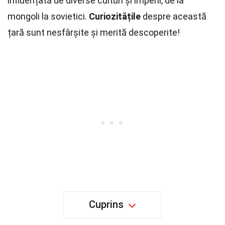
influențată de diverse culturi și imperii, de la
mongoli la sovietici.
Curiozitățile
despre această
țară sunt nesfârșite și merită descoperite!
Cuprins