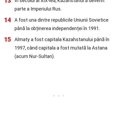
13
În secolul al XIX-lea, Kazahstanul a devenit
parte a Imperiului Rus.
14
A fost una dintre republicile Uniunii Sovietice
până la obținerea independenței în 1991.
15
Almaty a fost capitala Kazahstanului până în
1997, când capitala a fost mutată la Astana
(acum Nur-Sultan).