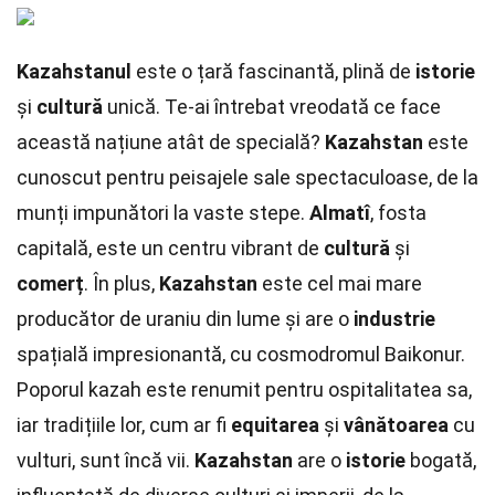
Kazahstanul
este o țară fascinantă, plină de
istorie
și
cultură
unică. Te-ai întrebat vreodată ce face
această națiune atât de specială?
Kazahstan
este
cunoscut pentru peisajele sale spectaculoase, de la
munți impunători la vaste stepe.
Almatî
, fosta
capitală, este un centru vibrant de
cultură
și
comerț
. În plus,
Kazahstan
este cel mai mare
producător de uraniu din lume și are o
industrie
spațială impresionantă, cu cosmodromul Baikonur.
Poporul kazah este renumit pentru ospitalitatea sa,
iar tradițiile lor, cum ar fi
equitarea
și
vânătoarea
cu
vulturi, sunt încă vii.
Kazahstan
are o
istorie
bogată,