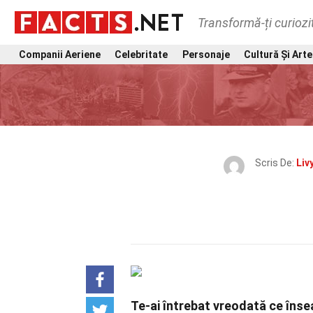
Transformă-ți curiozi
Companii Aeriene
Celebritate
Personaje
Cultură Și Arte
Scris De:
Liv
Te-ai întrebat vreodată ce înse