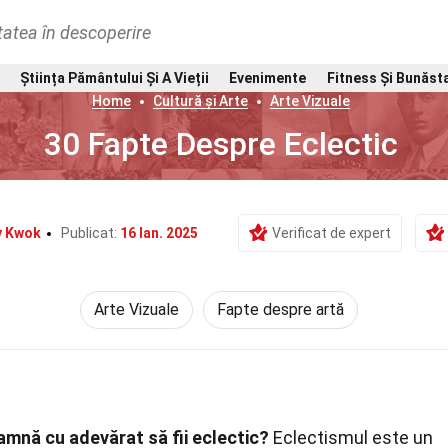
tatea în descoperire
Știința Pământului Și A Vieții
Evenimente
Fitness Și Bunăst
Home
Cultură și Arte
Arte Vizuale
30 Fapte Despre Eclectic
y Kwok
Publicat:
16 Ian. 2025
Verificat de expert
Arte Vizuale
Fapte despre artă
amnă cu adevărat să fii eclectic?
Eclectismul este un