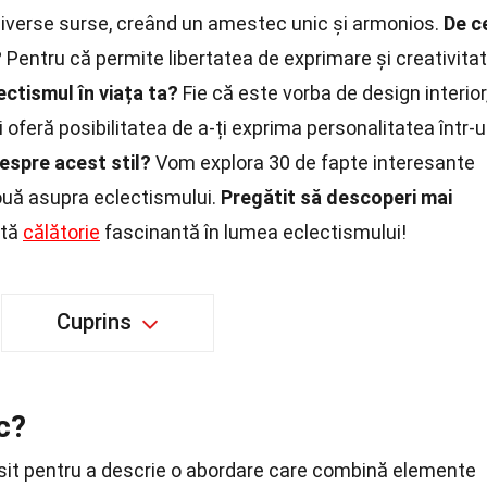
diverse surse, creând un amestec unic și armonios.
De c
?
Pentru că permite libertatea de exprimare și creativita
ectismul în viața ta?
Fie că este vorba de design interior
oferă posibilitatea de a-ți exprima personalitatea într-
despre acest stil?
Vom explora 30 de fapte interesante
nouă asupra eclectismului.
Pregătit să descoperi mai
stă
călătorie
fascinantă în lumea eclectismului!
Cuprins
c?
sit pentru a descrie o abordare care combină elemente