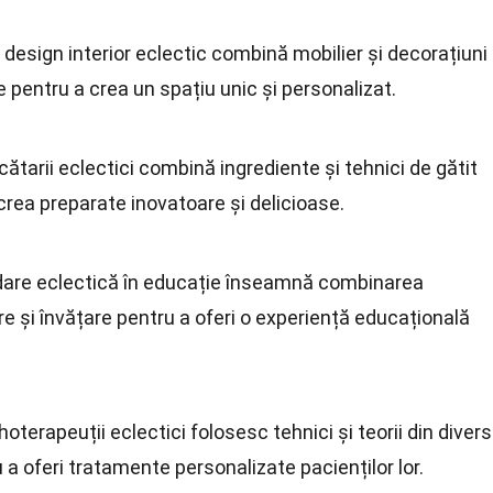
n design interior eclectic combină mobilier și decorațiuni
ade pentru a crea un spațiu unic și personalizat.
cătarii eclectici combină ingrediente și tehnici de gătit
 crea preparate inovatoare și delicioase.
dare eclectică în educație înseamnă combinarea
re și învățare pentru a oferi o experiență educațională
ihoterapeuții eclectici folosesc tehnici și teorii din diver
 a oferi tratamente personalizate pacienților lor.