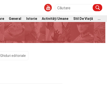
are
General
Istorie
Activități Umane
Stil De Viață
...
Ghiduri editoriale