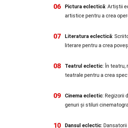
06
Pictura eclectică
: Artiștii 
artistice pentru a crea oper
07
Literatura eclectică
: Scrii
literare pentru a crea poveșt
08
Teatrul eclectic
: În teatru,
teatrale pentru a crea spec
09
Cinema eclectic
: Regizorii 
genuri și stiluri cinematogr
10
Dansul eclectic
: Dansatorii