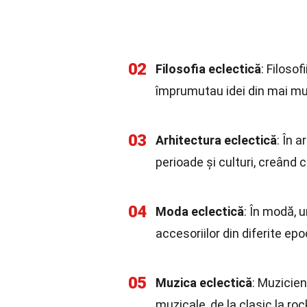
02
Filosofia eclectică
: Filosof
împrumutau idei din mai mult
03
Arhitectura eclectică
: În 
perioade și culturi, creând c
04
Moda eclectică
: În modă, 
accesoriilor din diferite epo
05
Muzica eclectică
: Muzicieni
muzicale, de la clasic la rock