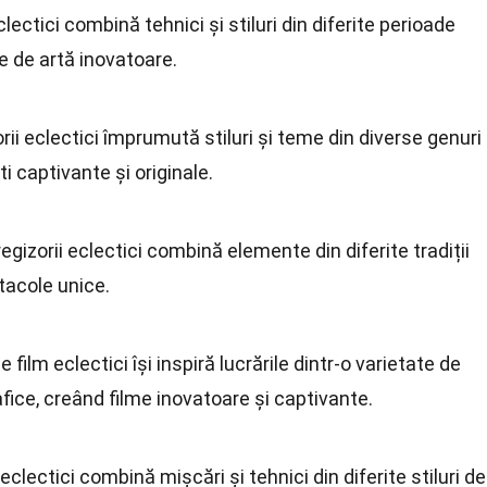
eclectici combină tehnici și stiluri din diferite perioade
e de artă inovatoare.
torii eclectici împrumută stiluri și teme din diverse genuri
i captivante și originale.
 regizorii eclectici combină elemente din diferite tradiții
tacole unice.
de film eclectici își inspiră lucrările dintr-o varietate de
afice, creând filme inovatoare și captivante.
 eclectici combină mișcări și tehnici din diferite stiluri de