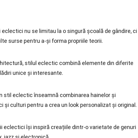
ii eclectici nu se limitau la o singură școală de gândire, ci
e surse pentru a-și forma propriile teorii.
arhitectură, stilul eclectic combină elemente din diferite
lădiri unice și interesante.
un stil eclectic înseamnă combinarea hainelor și
ci și culturi pentru a crea un look personalizat și original.
i eclectici își inspiră creațiile dintr-o varietate de genuri
, jazz și electronică.